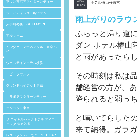
2015
アマン東京アフタヌーンティー
ホテル椿山荘東京
10/28
ラ・パティスリーbyアマン
雨上がりのラウ
大手町の森 OOTEMORI
ふらっと帰り道
アルマーニ
ダン ホテル椿山
インターコンチネンタル 東京ベ
イ
と雨があったら
ウェスティンホテル横浜
その時刻は私は
ロビーラウンジ
舗経営の方が、あ
グランドハイアット東京
降られると弱っ
コラボアフタヌーンティー
コンラッド東京
と嘆いてらした
ザ ロイヤルパークホテル アイコ
ニック 東京汐留
来て納得。ガラ
レストラン ハーモニー/THE BAR