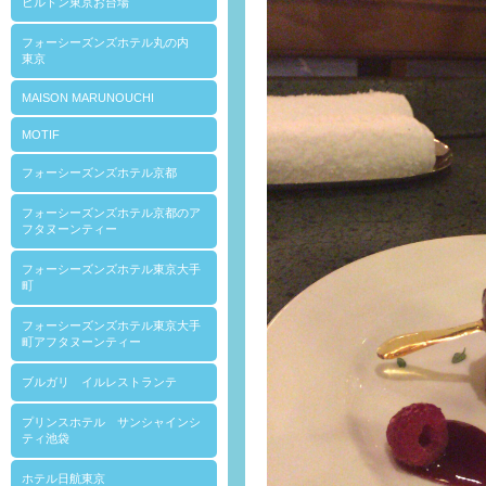
ヒルトン東京お台場
フォーシーズンズホテル丸の内
東京
MAISON MARUNOUCHI
MOTIF
フォーシーズンズホテル京都
フォーシーズンズホテル京都のア
フタヌーンティー
フォーシーズンズホテル東京大手
町
フォーシーズンズホテル東京大手
町アフタヌーンティー
ブルガリ イルレストランテ
プリンスホテル サンシャインシ
ティ池袋
ホテル日航東京