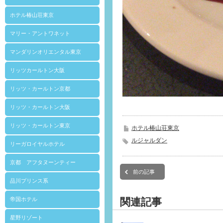
ホテル椿山荘東京
マリー・アントワネット
マンダリンオリエンタル東京
リッツカールトン大阪
リッツ・カールトン京都
リッツ・カールトン大阪
リッツ・カールトン東京
ホテル椿山荘東京
ルジャルダン
リーガロイヤルホテル
京都 アフタヌーンティー
前の記事
品川プリンス系
関連記事
帝国ホテル
星野リゾート