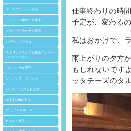
仕事終わりの時
ザ・ペニンシュラ東京
予定が、変わる
シェラトン都ホテル東京
シャングリラホテル東京
私はおかけで、ラウ
スイーツブッフェ
ストリングスホテル東京インター
雨上がりの夕方
コンチネンタル
もしれないですよ
パレスホテル東京
ッタチーズのタ
ザ パレス ラウンジ
パーク ハイアット 京都
KYOTO BISTRO
ザ リビングルーム
ヒルトン東京