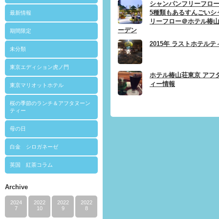
シャンパンフリーフロー
5種類もあるすんごいシ
最新情報
リーフロー＠ホテル椿
ーデン
期間限定
2015年 ラストホテルテ
未分類
東京エディション虎ノ門
ホテル椿山荘東京 アフ
ィー情報
東京マリオットホテル
桜の季節のランチ＆アフタヌーン
ティー
母の日
白金 シロガネーゼ
英国 紅茶コラム
Archive
2024
2022
2022
2022
7
10
9
8