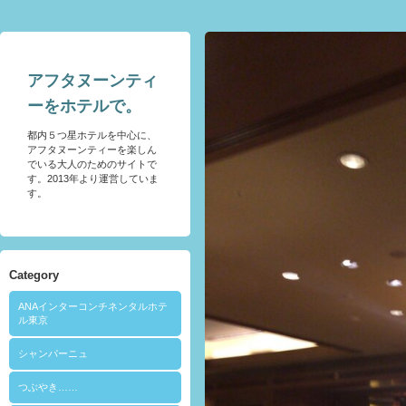
アフタヌーンティ
ーをホテルで。
都内５つ星ホテルを中心に、
アフタヌーンティーを楽しん
でいる大人のためのサイトで
す。2013年より運営していま
す。
Category
ANAインターコンチネンタルホテ
ル東京
シャンパーニュ
つぶやき……