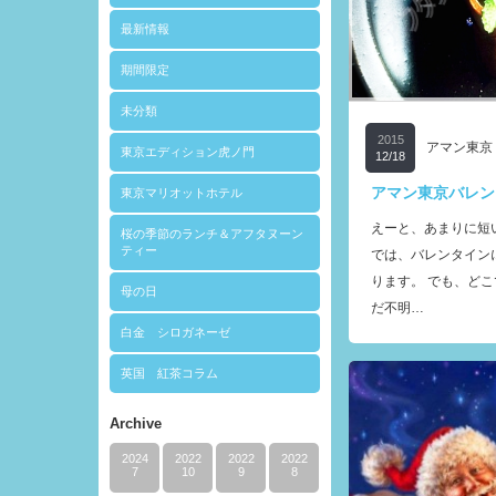
最新情報
期間限定
未分類
2015
アマン東京
東京エディション虎ノ門
12/18
アマン東京バレン
東京マリオットホテル
えーと、あまりに短
桜の季節のランチ＆アフタヌーン
ティー
では、バレンタイン
ります。 でも、ど
母の日
だ不明…
白金 シロガネーゼ
英国 紅茶コラム
Archive
2024
2022
2022
2022
7
10
9
8