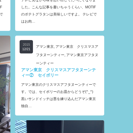
ま
テレビ見ながら味を思い出してたべたくなりま
F
した。こんな記事を書いちゃうくらい、MOTIF
で
のポテトグラタンは美味しいですよ。 テレビで
はお肉…
2015
アマン東京
,
アマン東京 クリスマスア
12/21
フタヌーンティー
,
アマン東京アフタヌ
ーンティー
アマン東京 クリスマスアフタヌーンテ
ィー② セイボリー
アマン東京のクリスマスアフタヌーンティーで
す。では、セイボリーのお皿からどうぞ(^_^)
黒いサンドイッチは墨を練り込んだアマン東京
独自…