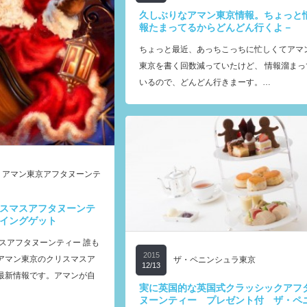
久しぶりなアマン東京情報。ちょっと
報たまってるからどんどん行くよ－
ちょっと最近、あっちこっちに忙しくてアマ
東京を書く回数減っていたけど、 情報溜まっ
いるので、どんどん行きまーす。…
,
アマン東京アフタヌーンテ
スマスアフタヌーンテ
イングゲット
スアフタヌーンティー 誰も
2015
アマン東京のクリスマスア
ザ・ペニンシュラ東京
12/13
最新情報です。アマンが自
実に英国的な英国式クラッシックアフ
ヌーンティー プレゼント付 ザ・ペ