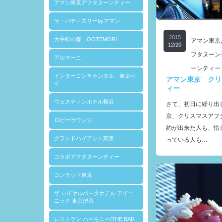
アマン東京アフタヌーンティー
ラ・パティスリーbyアマン
2015
大手町の森 OOTEMORI
アマン東京
12/20
フタヌーン
アルマーニ
ーンティー
インターコンチネンタル 東京ベ
アマン東京 クリ
イ
ィー
ウェスティンホテル横浜
さて、初日に繰り出
京、クリスマスアフ
ロビーラウンジ
約が出来た人も、惜
グランドハイアット東京
っている人も…
コラボアフタヌーンティー
コンラッド東京
ザ ロイヤルパークホテル アイコ
ニック 東京汐留
レストラン ハーモニー/THE BAR