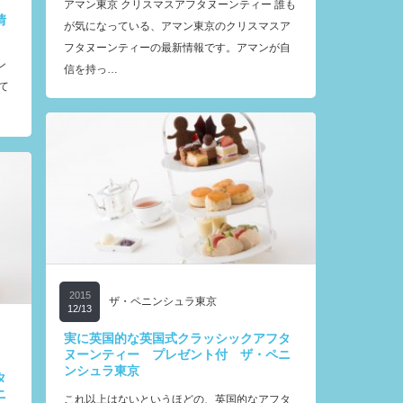
アマン東京 クリスマスアフタヌーンティー 誰も
情
が気になっている、アマン東京のクリスマスア
フタヌーンティーの最新情報です。アマンが自
ン
信を持っ…
て
2015
ザ・ペニンシュラ東京
12/13
実に英国的な英国式クラッシックアフタ
ヌーンティー プレゼント付 ザ・ペニ
ンシュラ東京
タ
ニ
これ以上はないというほどの、英国的なアフタ