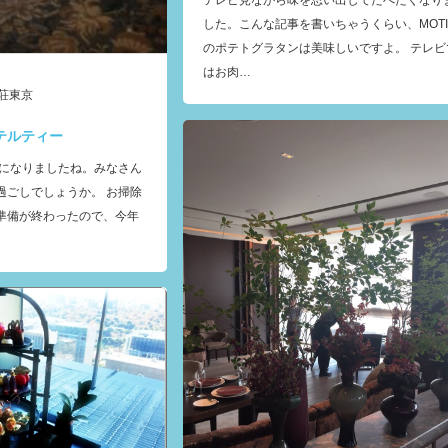
テレビ見ながら味を思い出してたべたくなり
した。こんな記事を書いちゃうくらい、MOTI
のポテトグラタンは美味しいですよ。 テレビ
はお肉…
荘東京
ホテルティー
日になりましたね。みなさん
過ごしでしょうか。 お掃除
準備が終わったので、今年