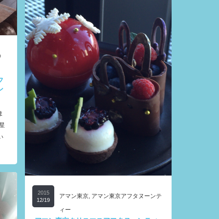
の
フ
ン
ま
星
い
2015
アマン東京
,
アマン東京アフタヌーンテ
12/19
ィー