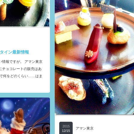
タイン最新情報
い情報ですが。 アマン東京
にチョコレートの販売はあ
こで何をどのくらい……はま
2015
アマン東京
12/15