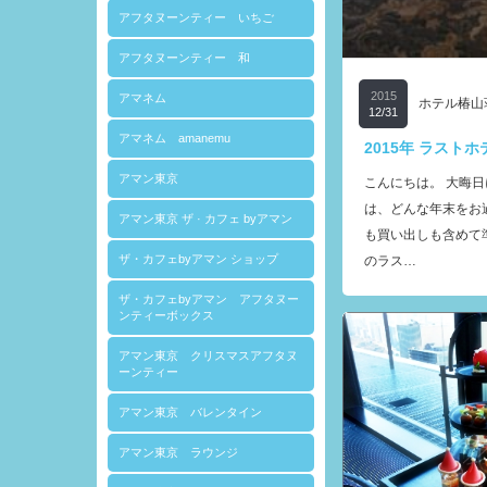
アフタヌーンティー いちご
アフタヌーンティー 和
2015
アマネム
ホテル椿山
12/31
アマネム amanemu
2015年 ラスト
アマン東京
こんにちは。 大晦
は、どんな年末をお
アマン東京 ザ · カフェ byアマン
も買い出しも含めて
ザ・カフェbyアマン ショップ
のラス…
ザ・カフェbyアマン アフタヌー
ンティーボックス
アマン東京 クリスマスアフタヌ
ーンティー
アマン東京 バレンタイン
アマン東京 ラウンジ