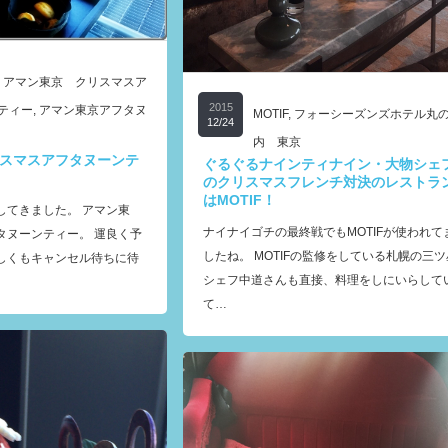
,
アマン東京 クリスマスア
2015
ティー
,
アマン東京アフタヌ
MOTIF
,
フォーシーズンズホテル丸
12/24
内 東京
スマスアフタヌーンテ
ぐるぐるナインティナイン・大物シェ
のクリスマスフレンチ対決のレストラ
はMOTIF！
してきました。 アマン東
ナイナイゴチの最終戦でもMOTIFが使われて
タヌーンティー。 運良く予
したね。 MOTIFの監修をしている札幌の三ツ
しくもキャンセル待ちに待
シェフ中道さんも直接、料理をしにいらして
て…