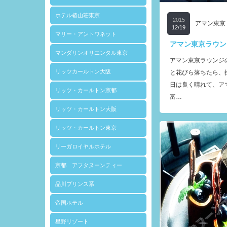
ホテル椿山荘東京
2015
アマン東京
12/19
マリー・アントワネット
アマン東京ラウン
マンダリンオリエンタル東京
アマン東京ラウンジ
リッツカールトン大阪
と花びら落ちたら、掬
日は良く晴れて、ア
リッツ・カールトン京都
富…
リッツ・カールトン大阪
リッツ・カールトン東京
リーガロイヤルホテル
京都 アフタヌーンティー
品川プリンス系
帝国ホテル
星野リゾート