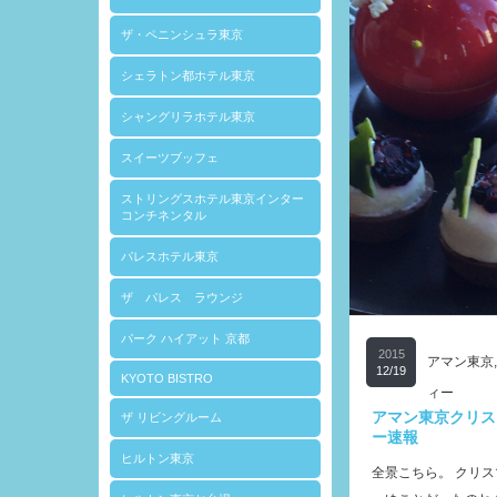
ザ・ペニンシュラ東京
シェラトン都ホテル東京
シャングリラホテル東京
スイーツブッフェ
ストリングスホテル東京インター
コンチネンタル
パレスホテル東京
ザ パレス ラウンジ
パーク ハイアット 京都
2015
アマン東京
12/19
KYOTO BISTRO
ィー
アマン東京クリス
ザ リビングルーム
ー速報
ヒルトン東京
全景こちら。 クリ