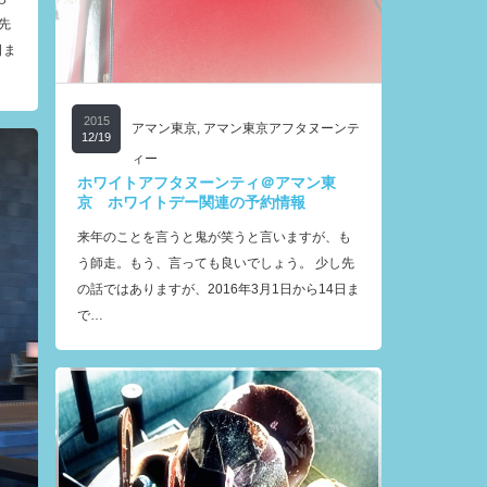
先
日ま
2015
アマン東京
,
アマン東京アフタヌーンテ
12/19
ィー
ホワイトアフタヌーンティ＠アマン東
京 ホワイトデー関連の予約情報
来年のことを言うと鬼が笑うと言いますが、も
う師走。もう、言っても良いでしょう。 少し先
の話ではありますが、2016年3月1日から14日ま
で…