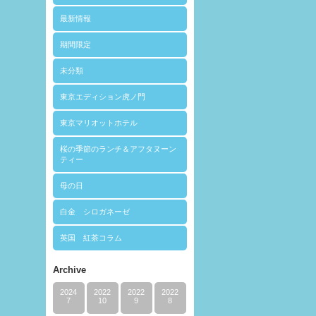
最新情報
期間限定
未分類
東京エディション虎ノ門
東京マリオットホテル
桜の季節のランチ＆アフタヌーン
ティー
母の日
白金 シロガネーゼ
英国 紅茶コラム
Archive
2024
2022
2022
2022
7
10
9
8