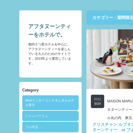
カテゴリー：期間限
アフタヌーンティ
ーをホテルで。
都内５つ星ホテルを中心に、
アフタヌーンティーを楽しん
でいる大人のためのサイトで
す。2013年より運営していま
す。
Category
2022
ANAインターコンチネンタルホテ
MAISON MARU
9/24
ル東京
タヌーンティー
シャンパーニュ
ル丸の内 東京
クリスチャン ルブタ
つぶやき……
ヌーンティー at 