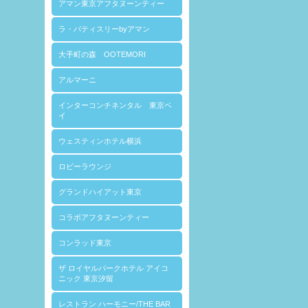
アマン東京アフタヌーンティー
ラ・パティスリーbyアマン
大手町の森 OOTEMORI
アルマーニ
インターコンチネンタル 東京ベ
イ
ウェスティンホテル横浜
ロビーラウンジ
グランドハイアット東京
コラボアフタヌーンティー
コンラッド東京
ザ ロイヤルパークホテル アイコ
ニック 東京汐留
レストラン ハーモニー/THE BAR