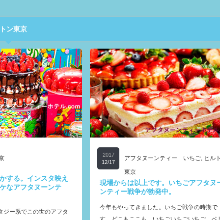
トン東京
2017
京
アフタヌーンティー いちご
,
ヒル
12/17
東京
かする。インスタ映え
現場からは以上です。いちごアフタヌ
ケなアフタヌーンテ
ンティー戦争が勃発中。
今年もやってきました。いちご戦争の時期で
タジー系でこの世のアフタ
す。どこもここも、いちごいちごいちご、ベ