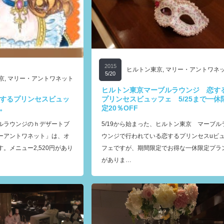
2015
ヒルトン東京
,
マリー・アントワネ
5/20
京
,
マリー・アントワネット
ヒルトン東京マーブルラウンジ 恋す
プリンセスビュッフェ 5/25まで一休
するプリンセスビュッ
定20％OFF
。
5/19から始まった、ヒルトン東京 マーブル
ルラウンジのｈデザートブ
ウンジで行われている恋するプリンセスuビ
ーアントワネット」は、オ
フェですが、期間限定でお得な一休限定プラ
。メニュー2,520円があり
がありま…