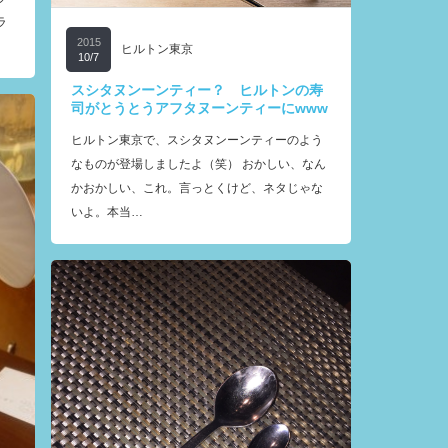
ラ
2015
ヒルトン東京
10/7
スシタヌンーンティー？ ヒルトンの寿
司がとうとうアフタヌーンティーにwww
ヒルトン東京で、スシタヌンーンティーのよう
なものが登場しましたよ（笑） おかしい、なん
かおかしい、これ。言っとくけど、ネタじゃな
いよ。本当…