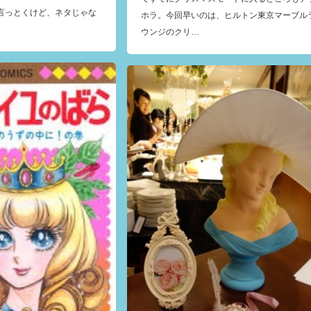
言っとくけど、ネタじゃな
ホラ。今回早いのは、ヒルトン東京マーブル
ウンジのクリ…