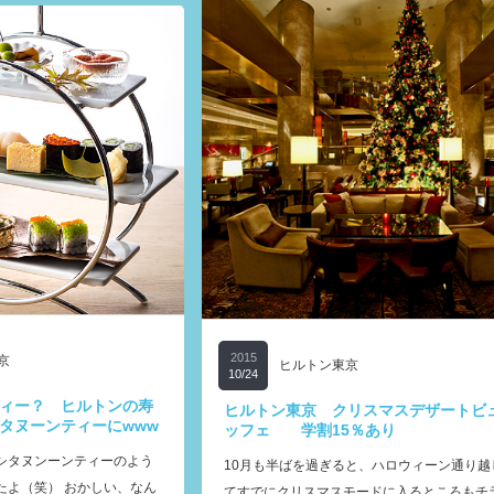
2015
京
ヒルトン東京
10/24
ィー？ ヒルトンの寿
ヒルトン東京 クリスマスデザートビ
タヌーンティーにwww
ッフェ 学割15％あり
シタヌンーンティーのよう
10月も半ばを過ぎると、ハロウィーン通り越
たよ（笑） おかしい、なん
てすでにクリスマスモードに入るところもチ