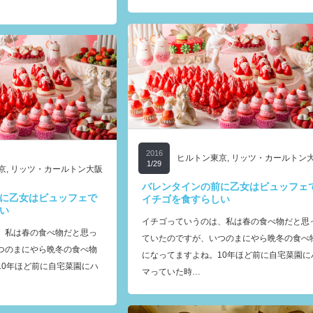
2016
ヒルトン東京
,
リッツ・カールトン
1/29
京
,
リッツ・カールトン大阪
バレンタインの前に乙女はビュッフェ
に乙女はビュッフェで
イチゴを食すらしい
しい
イチゴっていうのは、私は春の食べ物だと思
、私は春の食べ物だと思っ
ていたのですが、いつのまにやら晩冬の食べ
つのまにやら晩冬の食べ物
になってますよね。10年ほど前に自宅菜園に
10年ほど前に自宅菜園にハ
マっていた時…