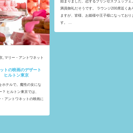
始まりました、恋するプリンセスブュッフェ
満員御礼だそうです。 ラウンジ200席近くあ
ますが、皆様、お姫様や王子様になっており
す。 …
京
,
マリー・アントワネット
ットの映画のデザート
 ヒルトン東京
をホテルで。魔性の女にな
ー？ ヒルトン東京では、
ー・アントワネットの映画に