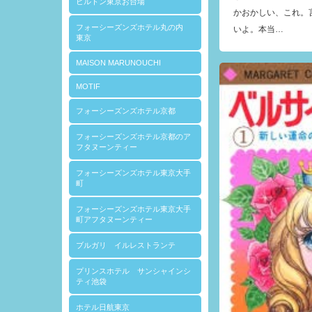
ヒルトン東京お台場
かおかしい、これ。
フォーシーズンズホテル丸の内
いよ。本当…
東京
MAISON MARUNOUCHI
MOTIF
フォーシーズンズホテル京都
フォーシーズンズホテル京都のア
フタヌーンティー
フォーシーズンズホテル東京大手
町
フォーシーズンズホテル東京大手
町アフタヌーンティー
ブルガリ イルレストランテ
プリンスホテル サンシャインシ
ティ池袋
ホテル日航東京