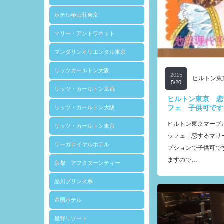
ホテル椿山荘東京
マリー・アントワネット
マンダリンオリエンタル東京
リッツカールトン大阪
2015
ヒルトン東
5/20
リッツ・カールトン京都
ヒルトン東京 恋
フェ 子供可です
リッツ・カールトン大阪
ヒルトン東京マーブ
リッツ・カールトン東京
ッフェ「恋するマリ
リーガロイヤルホテル
プションで子供可です
ますので…
京都 アフタヌーンティー
品川プリンス系
帝国ホテル
星野リゾート