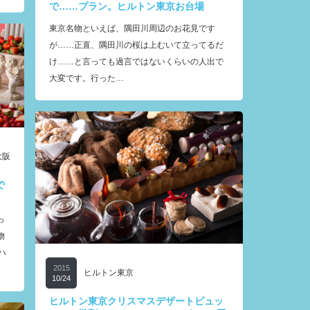
で……プラン。ヒルトン東京お台場
東京名物といえば、隅田川周辺のお花見です
が……正直、隅田川の桜は上むいて立ってるだ
け……と言っても過言ではないくらいの人出で
大変です。行った…
大阪
で
っ
物
ハ
2015
ヒルトン東京
10/24
ヒルトン東京クリスマスデザートビュッ