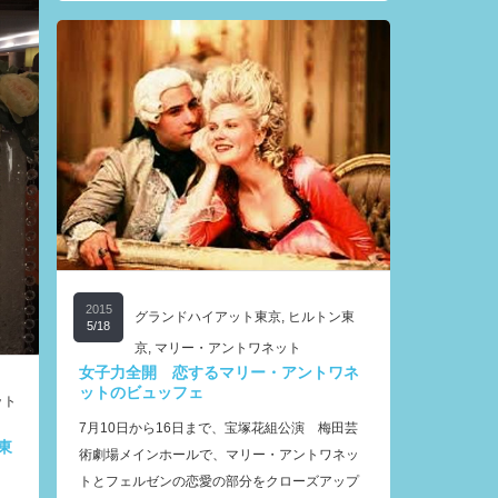
2015
グランドハイアット東京
,
ヒルトン東
5/18
京
,
マリー・アントワネット
女子力全開 恋するマリー・アントワネ
ットのビュッフェ
ット
7月10日から16日まで、宝塚花組公演 梅田芸
東
術劇場メインホールで、マリー・アントワネッ
トとフェルゼンの恋愛の部分をクローズアップ