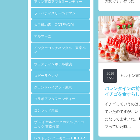
大変です。行った…
アマン東京アフタヌーンティー
ラ・パティスリーbyアマン
大手町の森 OOTEMORI
アルマーニ
インターコンチネンタル 東京ベ
イ
ウェスティンホテル横浜
2016
ヒルトン東
ロビーラウンジ
1/29
グランドハイアット東京
バレンタインの前
イチゴを食すら
コラボアフタヌーンティー
イチゴっていうのは
コンラッド東京
ていたのですが、い
になってますよね。
ザ ロイヤルパークホテル アイコ
マっていた時…
ニック 東京汐留
レストラン ハーモニー/THE BAR