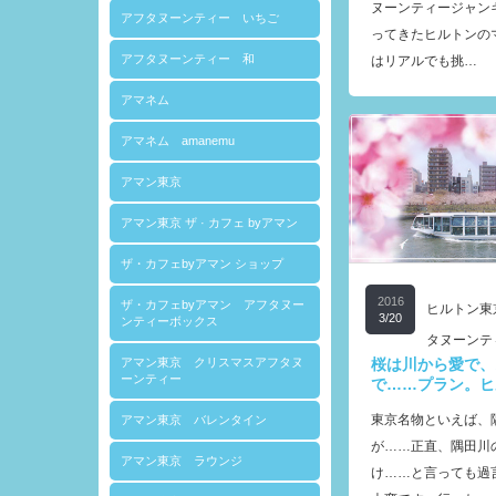
ヌーンティージャン
アフタヌーンティー いちご
ってきたヒルトンの
アフタヌーンティー 和
はリアルでも挑…
アマネム
アマネム amanemu
アマン東京
アマン東京 ザ · カフェ byアマン
ザ・カフェbyアマン ショップ
2016
ザ・カフェbyアマン アフタヌー
ヒルトン東
3/20
ンティーボックス
タヌーンテ
桜は川から愛で、
アマン東京 クリスマスアフタヌ
ーンティー
で……プラン。ヒ
東京名物といえば、
アマン東京 バレンタイン
が……正直、隅田川
アマン東京 ラウンジ
け……と言っても過