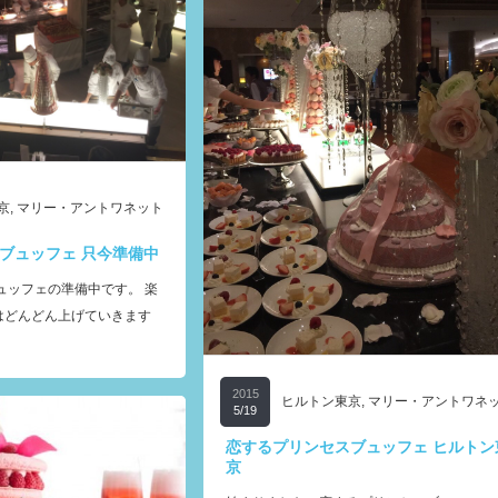
京
,
マリー・アントワネット
ブュッフェ 只今準備中
ュッフェの準備中です。 楽
細はどんどん上げていきます
2015
ヒルトン東京
,
マリー・アントワネ
5/19
恋するプリンセスブュッフェ ヒルトン
京