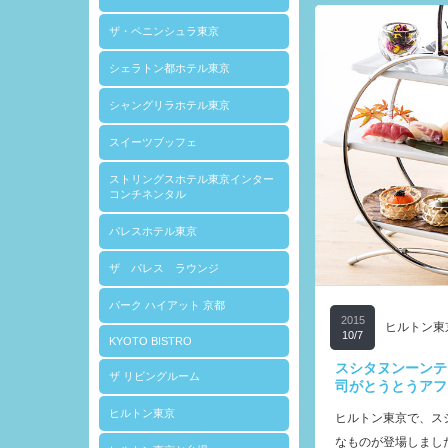
ザ・ペニンシュラ東京
シェラトン都ホテル東京
シャングリラホテル東京
スイーツブッフェ
ストリングスホテル東京インター
コンチネンタル
パレスホテル東京
ザ パレス ラウンジ
パーク ハイアット 京都
2015
ヒルトン東
10/7
KYOTO BISTRO
スシタヌンーンテ
ザ リビングルーム
司がとうとうアフ
ヒルトン東京
ヒルトン東京で、ス
なものが登場しまし