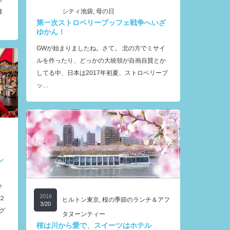
シティ池袋
,
母の日
ま
第一次ストロベリーブッフェ戦争へいざ
ゆかん！
GWが始まりましたね。さて。 北の方でミサイ
ルを作ったり、どっかの大統領が自画自賛とか
してる中、日本は2017年初夏、ストロベリーブ
ッ…
ン
ト
2016
２
ヒルトン東京
,
桜の季節のランチ＆アフ
3/20
グ
タヌーンティー
桜は川から愛で、スイーツはホテル