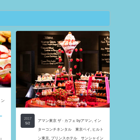
トン
ー
2017
アマン東京 ザ · カフェ byアマン
,
イン
5/2
ターコンチネンタル 東京ベイ
,
ヒルト
ン東京
,
プリンスホテル サンシャイン
リ