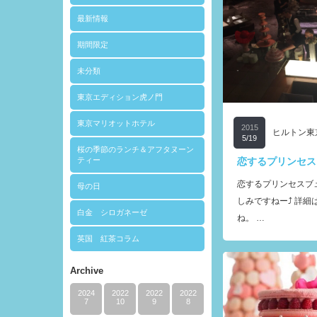
最新情報
期間限定
未分類
東京エディション虎ノ門
東京マリオットホテル
2015
ヒルトン東
5/19
桜の季節のランチ＆アフタヌーン
恋するプリンセス
ティー
恋するプリンセスブ
母の日
しみですねー⤴︎ 詳
白金 シロガネーゼ
ね。 …
英国 紅茶コラム
Archive
2024
2022
2022
2022
7
10
9
8