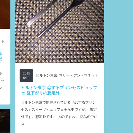
ット
る
限
ラ
2015
ヒルトン東京
,
マリー・アントワネット
5/19
ュッ
ヒルトン東京 恋するプリンセスビュッフ
ン
ェ 昼下がりの想定外
ヒルトン東京で開催されている『恋するプリン
セス』スイーツビュッフェ実況中ですが。 想定
外です。想定外です。 あのですね。 商品の中に
ス…