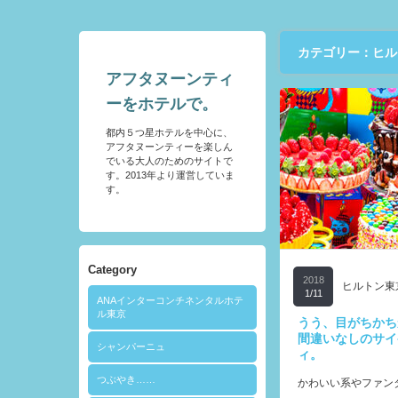
カテゴリー：ヒル
アフタヌーンティ
ーをホテルで。
都内５つ星ホテルを中心に、
アフタヌーンティーを楽しん
でいる大人のためのサイトで
す。2013年より運営していま
す。
Category
2018
ヒルトン東
1/11
ANAインターコンチネンタルホテ
ル東京
うう、目がちかち
間違いなしのサイ
シャンパーニュ
ィ。
つぶやき……
かわいい系やファン