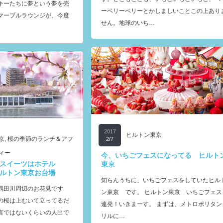
キーたちに夢という夢を売
ーベリーベリーとかしましいことこの上あり
マーブルラウンジが、今度
せん。地球のいち…
2017
ヒルトン東京
京
,
桜の季節のランチ＆アフ
2/7
ィー
今、いちごフェスになってる ヒルト
スイーツはホテル
東京
ルトン東京お台場
知らんうちに、いちごフェスをしていたヒル
隅田川周辺のお花見です
ン東京 です。 ヒルトン東京 いちごフェス
の桜は上むいて立ってるだ
連発！いきまーす。 まずは、メトロポリタン
言ではないくらいの人出で
リルに…