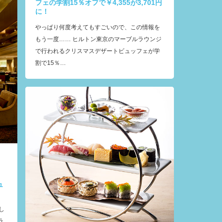
フェの学割15％オフで￥4,355が3,701円
に！
やっぱり何度考えてもすごいので、この情報を
もう一度…… ヒルトン東京のマーブルラウンジ
で行われるクリスマスデザートビュッフェが学
割で15％…
ュ
し
ラ