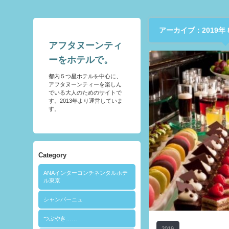
アーカイブ：2019年 
アフタヌーンティ
ーをホテルで。
都内５つ星ホテルを中心に、
アフタヌーンティーを楽しん
でいる大人のためのサイトで
す。2013年より運営していま
す。
Category
ANAインターコンチネンタルホテ
ル東京
シャンパーニュ
つぶやき……
2019