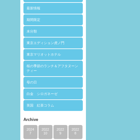
最新情報
期間限定
未分類
東京エディション虎ノ門
東京マリオットホテル
桜の季節のランチ＆アフタヌーン
ティー
母の日
白金 シロガネーゼ
英国 紅茶コラム
Archive
2024
2022
2022
2022
7
10
9
8