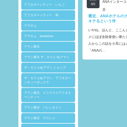
ANAインター
8/5
アフタヌーンティー いちご
京
アフタヌーンティー 和
最近、ANAホテルの
キテるという件
アマネム
いやね、ほんと、ここん
アマネム amanemu
メにほぼ全財産使い果た
人からこの話を小耳には
アマン東京
「ANAの…
アマン東京 ザ · カフェ byアマン
ザ・カフェbyアマン ショップ
ザ・カフェbyアマン アフタヌー
ンティーボックス
アマン東京 クリスマスアフタヌ
ーンティー
アマン東京 バレンタイン
アマン東京 ラウンジ