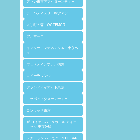
アマン東京アフタヌーンティー
ラ・パティスリーbyアマン
大手町の森 OOTEMORI
アルマーニ
インターコンチネンタル 東京ベ
イ
ウェスティンホテル横浜
ロビーラウンジ
グランドハイアット東京
コラボアフタヌーンティー
コンラッド東京
ザ ロイヤルパークホテル アイコ
ニック 東京汐留
レストラン ハーモニー/THE BAR