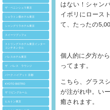
はない！シャン
ザ・ペニンシュラ東京
イボリにロース
シェラトン都ホテル東京
て、たったの5,0
シャングリラホテル東京
スイーツブッフェ
ストリングスホテル東京インター
コンチネンタル
個人的に夕方か
パレスホテル東京
ってます。
ザ パレス ラウンジ
パーク ハイアット 京都
こちら、グラス
KYOTO BISTRO
が注がれ中。い
ザ リビングルーム
癒されます。
ヒルトン東京