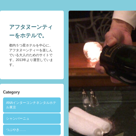
アフタヌーンティ
ーをホテルで。
都内５つ星ホテルを中心に、
アフタヌーンティーを楽しん
でいる大人のためのサイトで
す。2013年より運営していま
す。
Category
ANAインターコンチネンタルホテ
ル東京
シャンパーニュ
つぶやき……