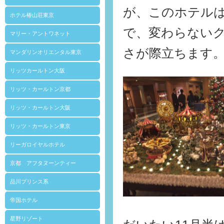
が、このホテル
ホテル椿山荘東京
で、変わらない
マリー・アントワネット
さが際立ちます
マンダリンオリエンタル東京
リッツカールトン大阪
リッツ・カールトン京都
リッツ・カールトン大阪
リッツ・カールトン東京
リーガロイヤルホテル
京都 アフタヌーンティー
品川プリンス系
帝国ホテル
星野リゾート