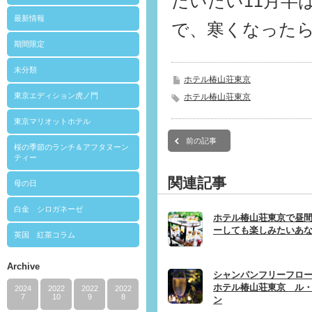
だいたい11月半
最新情報
で、寒くなった
期間限定
未分類
ホテル椿山荘東京
東京エディション虎ノ門
ホテル椿山荘東京
東京マリオットホテル
前の記事
桜の季節のランチ＆アフタヌーン
ティー
関連記事
母の日
白金 シロガネーゼ
ホテル椿山荘東京で昼
ーしても楽しみたいあ
英国 紅茶コラム
Archive
シャンパンフリーフロー
ホテル椿山荘東京 ル
2024
2022
2022
2022
7
10
9
8
ン