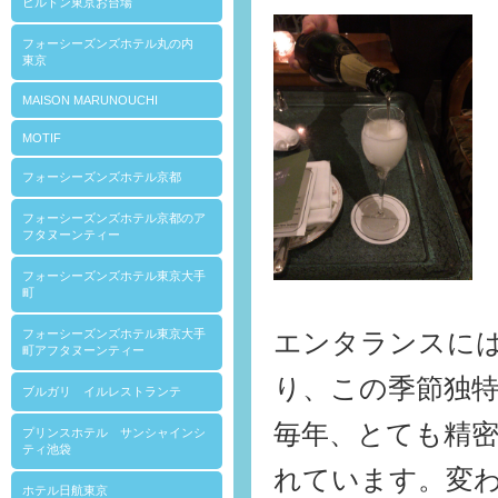
ヒルトン東京お台場
フォーシーズンズホテル丸の内
東京
MAISON MARUNOUCHI
MOTIF
フォーシーズンズホテル京都
フォーシーズンズホテル京都のア
フタヌーンティー
フォーシーズンズホテル東京大手
町
フォーシーズンズホテル東京大手
エンタランスに
町アフタヌーンティー
り、この季節独
ブルガリ イルレストランテ
毎年、とても精
プリンスホテル サンシャインシ
ティ池袋
れています。変
ホテル日航東京