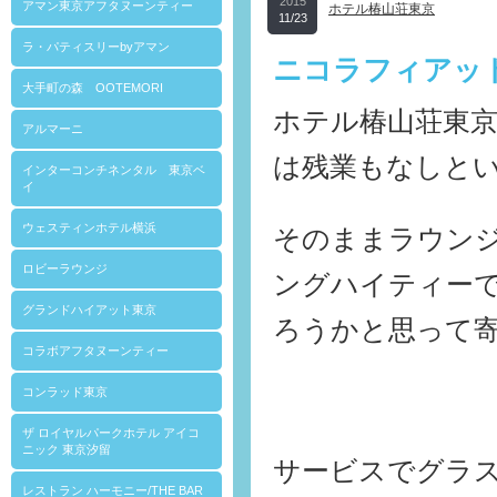
2015
アマン東京アフタヌーンティー
ホテル椿山荘東京
11/23
ラ・パティスリーbyアマン
ニコラフィアット(
大手町の森 OOTEMORI
ホテル椿山荘東
アルマーニ
は残業もなしと
インターコンチネンタル 東京ベ
イ
ウェスティンホテル横浜
そのままラウンジ
ロビーラウンジ
ングハイティー
グランドハイアット東京
ろうかと思って
コラボアフタヌーンティー
コンラッド東京
ザ ロイヤルパークホテル アイコ
ニック 東京汐留
サービスでグラ
レストラン ハーモニー/THE BAR