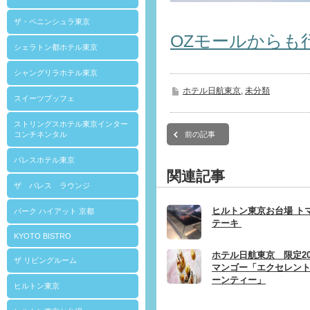
ザ・ペニンシュラ東京
OZモールからも
シェラトン都ホテル東京
シャングリラホテル東京
ホテル日航東京
,
未分類
スイーツブッフェ
ストリングスホテル東京インター
前の記事
コンチネンタル
パレスホテル東京
関連記事
ザ パレス ラウンジ
ヒルトン東京お台場 ト
パーク ハイアット 京都
テーキ
KYOTO BISTRO
ホテル日航東京 限定2
ザ リビングルーム
マンゴー「エクセレン
ーンティー」
ヒルトン東京