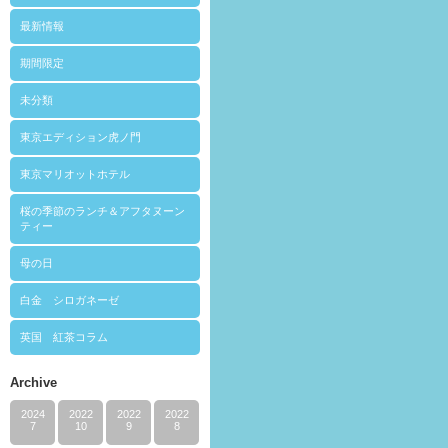
最新情報
期間限定
未分類
東京エディション虎ノ門
東京マリオットホテル
桜の季節のランチ＆アフタヌーン
ティー
母の日
白金 シロガネーゼ
英国 紅茶コラム
Archive
2024
2022
2022
2022
7
10
9
8