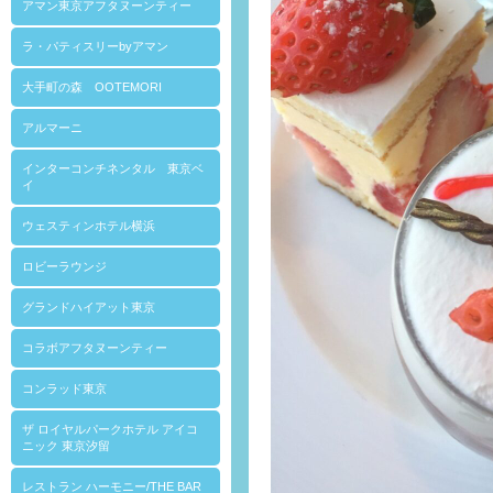
アマン東京アフタヌーンティー
ラ・パティスリーbyアマン
大手町の森 OOTEMORI
アルマーニ
インターコンチネンタル 東京ベ
イ
ウェスティンホテル横浜
ロビーラウンジ
グランドハイアット東京
コラボアフタヌーンティー
コンラッド東京
ザ ロイヤルパークホテル アイコ
ニック 東京汐留
レストラン ハーモニー/THE BAR