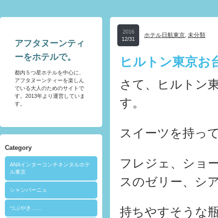
2016
ホテル日航東京
,
未分類
12/31
アフタヌーンティ
ーをホテルで。
ヒルトン東京お
都内５つ星ホテルを中心に、
アフタヌーンティーを楽しん
さて、ヒルトン
でいる大人のためのサイトで
す。2013年より運営していま
す。
す。
スイーツを持っ
Category
フレジェ、ショ
ANAインターコンチネンタルホテ
ル東京
スのゼリー、シ
シャンパーニュ
つぶやき……
持ちやすそうな