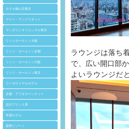
ホテル椿山荘東京
マリー・アントワネット
マンダリンオリエンタル東京
リッツカールトン大阪
ラウンジは落ち
リッツ・カールトン京都
で、広い開口部
リッツ・カールトン大阪
よいラウンジだ
リッツ・カールトン東京
リーガロイヤルホテル
京都 アフタヌーンティー
品川プリンス系
帝国ホテル
星野リゾート