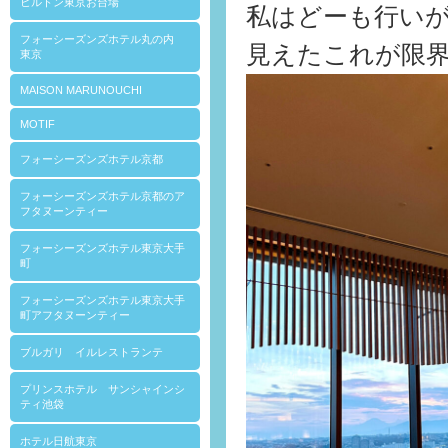
ヒルトン東京お台場
私はどーも行い
フォーシーズンズホテル丸の内
見えたこれが限界(
東京
MAISON MARUNOUCHI
MOTIF
フォーシーズンズホテル京都
フォーシーズンズホテル京都のア
フタヌーンティー
フォーシーズンズホテル東京大手
町
フォーシーズンズホテル東京大手
町アフタヌーンティー
ブルガリ イルレストランテ
プリンスホテル サンシャインシ
ティ池袋
ホテル日航東京