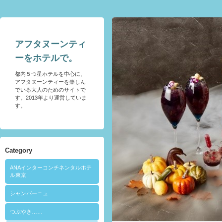
アフタヌーンティ
ーをホテルで。
都内５つ星ホテルを中心に、
アフタヌーンティーを楽しん
でいる大人のためのサイトで
す。2013年より運営していま
す。
Category
ANAインターコンチネンタルホテ
ル東京
シャンパーニュ
つぶやき……