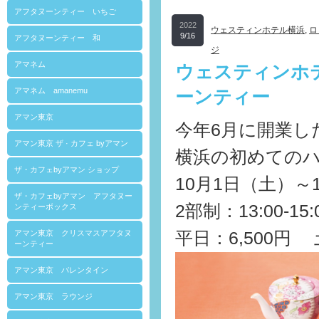
アフタヌーンティー いちご
2022
ウェスティンホテル横浜
,
ロ
9/16
アフタヌーンティー 和
ジ
アマネム
ウェスティンホ
アマネム amanemu
ーンティー
アマン東京
今年6月に開業し
アマン東京 ザ · カフェ byアマン
横浜の初めての
ザ・カフェbyアマン ショップ
10月1日（土）～
ザ・カフェbyアマン アフタヌー
2部制：13:00-15:00
ンティーボックス
平日：6,500円
アマン東京 クリスマスアフタヌ
ーンティー
アマン東京 バレンタイン
アマン東京 ラウンジ