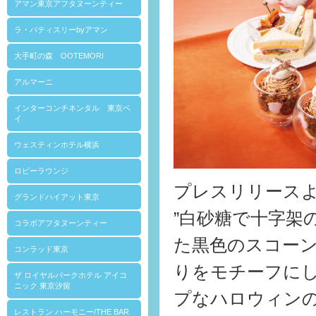
アマン東京アフタヌーンティー
ラ・パティスリーbyアマン
大手町の森 OOTEMORI
アルマーニ
インターコンチネンタル 東京ベ
イ
ウェスティンホテル横浜
ロビーラウンジ
プレスリリース
グランドハイアット東京
”白砂糖で十字架
コラボアフタヌーンティー
た黒色のスコー
コンラッド東京
りをモチーフに
ザ ロイヤルパークホテル アイコ
ニック 東京汐留
プなハロウィン
レストラン ハーモニー/THE BAR