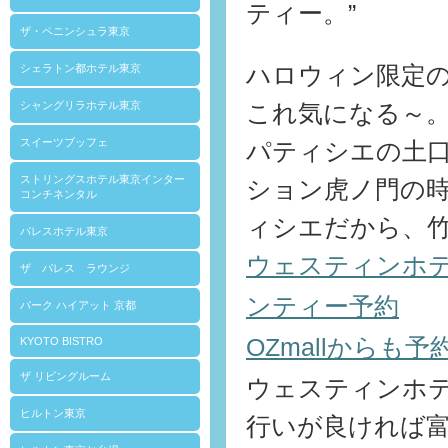
ティー。”
ザ・ペニンシュラ東京
ハロウィン限定
シェラトン都ホテル東京
シャングリラホテル東京
これ気になる～
スイーツブッフェ
パティシエの土
ストリングスホテル東京インター
ション虎ノ門の
コンチネンタル
ィシエだから、
パレスホテル東京
ウェスティンホ
ザ パレス ラウンジ
ンティー予約
パーク ハイアット 京都
OZmallからも
KYOTO BISTRO
ザ リビングルーム
ウェスティンホ
ヒルトン東京
行いが良ければ