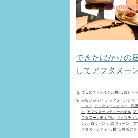
できたばかりの
してアフタヌー
ウェスティンホテル横浜
,
ロビー
みなとみらい
,
アフタヌーンティ
ニュー
,
アフタヌーンティー 限
ト
,
アフタヌーンティーホテル
,
ア
フタヌーンティ予約
,
ウェスティ
ン
,
ハロウィン
,
ハロウィーン ア
フタヌーンティー
,
横浜
,
横浜アフ