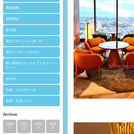
最新情報
期間限定
未分類
東京エディション虎ノ門
東京マリオットホテル
桜の季節のランチ＆アフタヌーン
ティー
母の日
白金 シロガネーゼ
英国 紅茶コラム
Archive
2024
2022
2022
2022
7
10
9
8