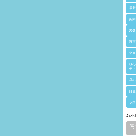
最新
期間
未分
東京
東京
桜の
ティ
母の
白金
英国
Arch
202
7