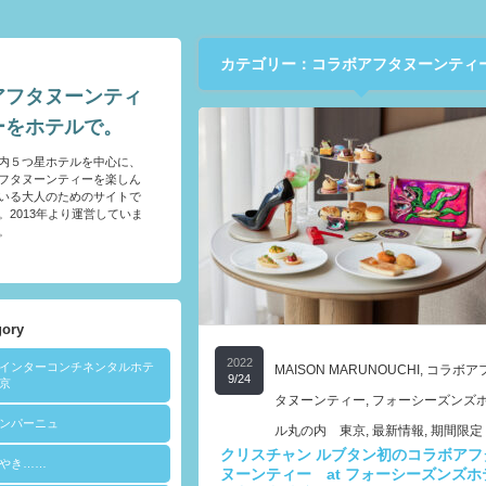
カテゴリー：コラボアフタヌーンティ
アフタヌーンティ
ーをホテルで。
内５つ星ホテルを中心に、
フタヌーンティーを楽しん
いる大人のためのサイトで
。2013年より運営していま
。
gory
2022
Aインターコンチネンタルホテ
MAISON MARUNOUCHI
,
コラボア
9/24
京
タヌーンティー
,
フォーシーズンズ
ンパーニュ
ル丸の内 東京
,
最新情報
,
期間限定
クリスチャン ルブタン初のコラボアフ
やき……
ヌーンティー at フォーシーズンズホ