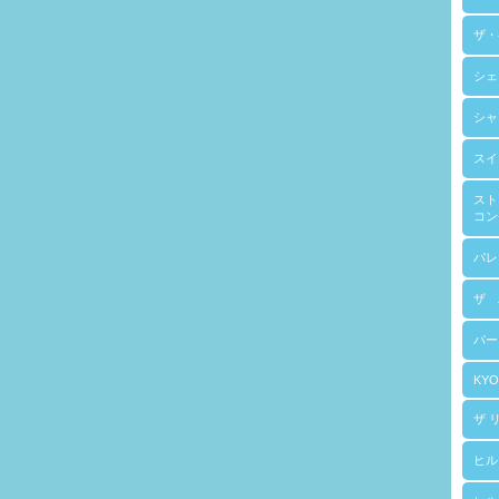
ザ・
シェ
シャ
スイ
スト
コン
パレ
ザ 
パー
KYO
ザ 
ヒル