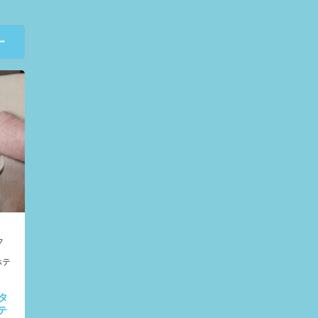
ー
フ
ホテ
タ
テ