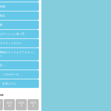
情報
限定
類
エディション虎ノ門
マリオットホテル
季節のランチ＆アフタヌーン
ー
日
 シロガネーゼ
 紅茶コラム
ive
4
2022
2022
2022
10
9
8