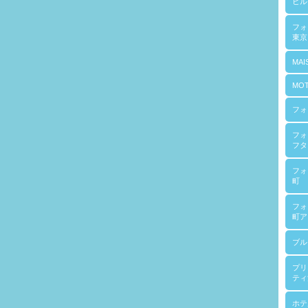
ヒル
フ
東京
MAI
MOT
フォ
フォ
フタ
フォ
町
フォ
町ア
ブル
プリ
ティ
ホテ