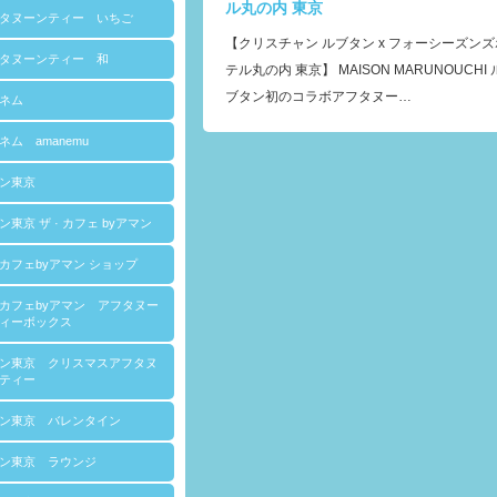
ル丸の内 東京
タヌーンティー いちご
【クリスチャン ルブタン x フォーシーズンズ
タヌーンティー 和
テル丸の内 東京】 MAISON MARUNOUCHI 
ブタン初のコラボアフタヌー…
ネム
ネム amanemu
ン東京
ン東京 ザ · カフェ byアマン
カフェbyアマン ショップ
カフェbyアマン アフタヌー
ィーボックス
ン東京 クリスマスアフタヌ
ティー
ン東京 バレンタイン
ン東京 ラウンジ