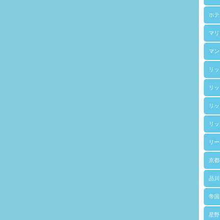
ホテ
マリ
マン
リッ
リッ
リッ
リッ
リー
京都
品川
帝国
星野