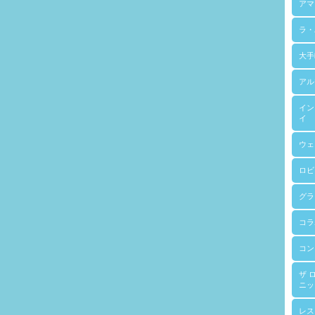
アマ
ラ・
大手
アル
イン
イ
ウェ
ロビ
グラ
コラ
コン
ザ 
ニッ
レス