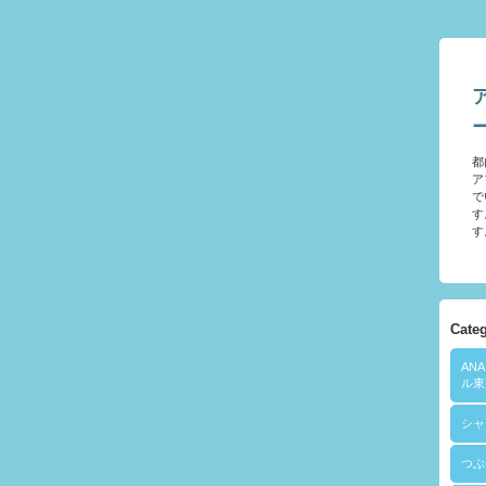
都
ア
で
す
す
Cate
AN
ル東
シャ
つぶ