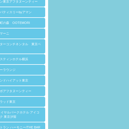
ン東京アフタヌーンティー
パティスリーbyアマン
町の森 OOTEMORI
マーニ
ターコンチネンタル 東京ベ
スティンホテル横浜
ーラウンジ
ンドハイアット東京
ボアフタヌーンティー
ラッド東京
ロイヤルパークホテル アイコ
ク 東京汐留
トラン ハーモニー/THE BAR