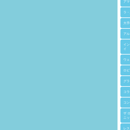
アマ
ラ・
大手
アル
イン
イ
ウェ
ロビ
グラ
コラ
コン
ザ 
ニッ
レス