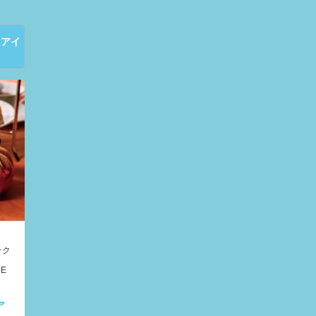
 アイ
ック
E
ア