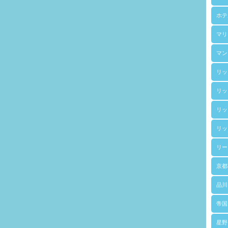
ホテ
マリ
マン
リッ
リッ
リッ
リッ
リー
京都
品川
帝国
星野