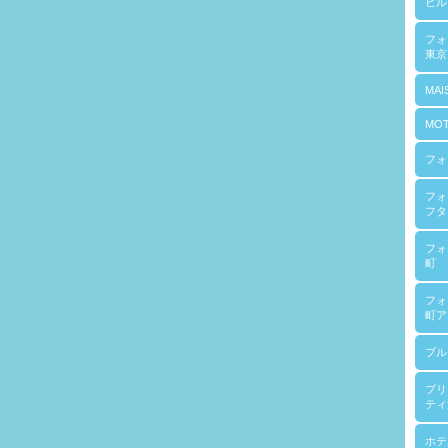
ヒル
フ
東京
MAI
MOT
フォ
フォ
フタ
フォ
町
フォ
町ア
ブル
プリ
ティ
ホテ