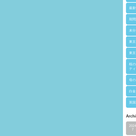
最新
期間
未分
東京
東京
桜の
ティ
母の
白金
英国
Arch
202
7