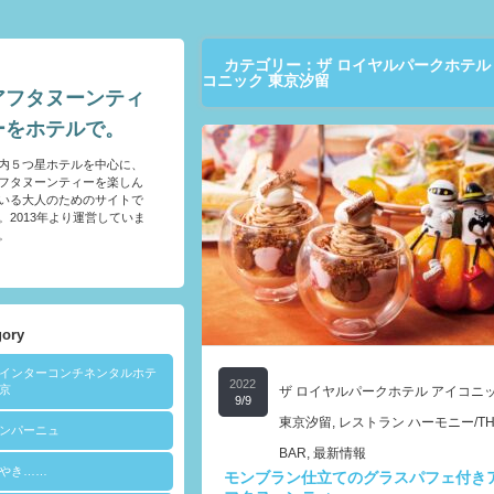
カテゴリー：ザ ロイヤルパークホテル
コニック 東京汐留
アフタヌーンティ
ーをホテルで。
内５つ星ホテルを中心に、
フタヌーンティーを楽しん
いる大人のためのサイトで
。2013年より運営していま
。
gory
Aインターコンチネンタルホテ
2022
京
ザ ロイヤルパークホテル アイコニ
9/9
東京汐留
,
レストラン ハーモニー/TH
ンパーニュ
BAR
,
最新情報
やき……
モンブラン仕立てのグラスパフェ付き