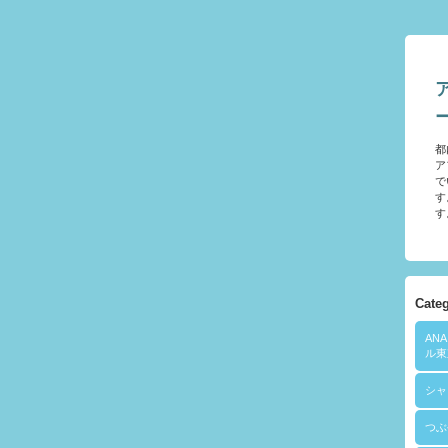
都
ア
で
す
す
Cate
AN
ル東
シャ
つぶ