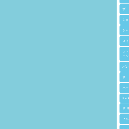
ザ・
シェ
シャ
スイ
スト
コン
パレ
ザ 
パー
KYO
ザ 
ヒル