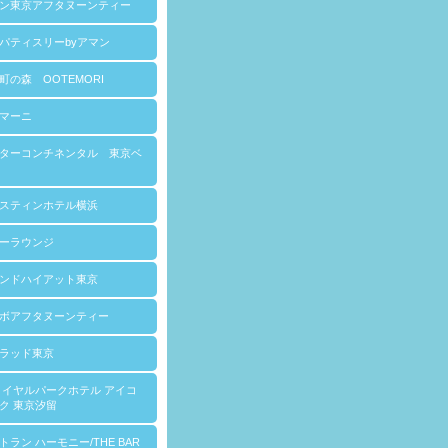
ン東京アフタヌーンティー
パティスリーbyアマン
町の森 OOTEMORI
マーニ
ターコンチネンタル 東京ベ
スティンホテル横浜
ーラウンジ
ンドハイアット東京
ボアフタヌーンティー
ラッド東京
ロイヤルパークホテル アイコ
ク 東京汐留
トラン ハーモニー/THE BAR