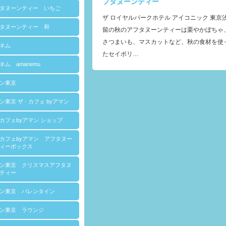
フタヌーンティー
タヌーンティー いちご
ザ ロイヤルパークホテル アイコニック 東京
タヌーンティー 和
留の秋のアフタヌーンティーは栗やかぼちゃ
さつまいも、マスカットなど、秋の食材を使
ネム
たセイボリ…
ネム amanemu
ン東京
ン東京 ザ · カフェ byアマン
カフェbyアマン ショップ
カフェbyアマン アフタヌー
ィーボックス
ン東京 クリスマスアフタヌ
ティー
ン東京 バレンタイン
ン東京 ラウンジ