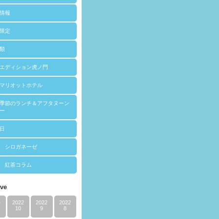
情報
限定
類
エディション虎ノ門
マリオットホテル
季節のランチ＆アフタヌーン
ー
日
 シロガネーゼ
 紅茶コラム
ive
4
2022
2022
2022
10
9
8