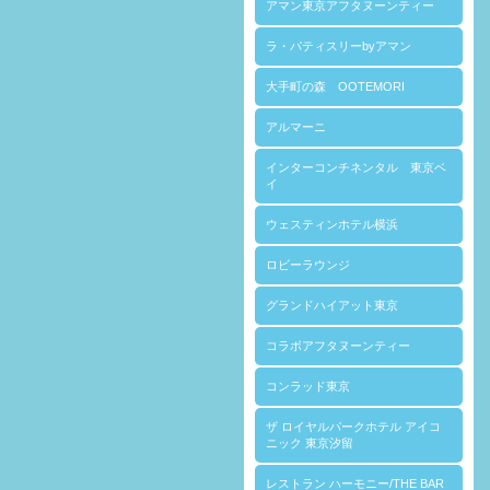
アマン東京アフタヌーンティー
ラ・パティスリーbyアマン
大手町の森 OOTEMORI
アルマーニ
インターコンチネンタル 東京ベ
イ
ウェスティンホテル横浜
ロビーラウンジ
グランドハイアット東京
コラボアフタヌーンティー
コンラッド東京
ザ ロイヤルパークホテル アイコ
ニック 東京汐留
レストラン ハーモニー/THE BAR