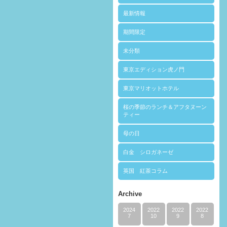
最新情報
期間限定
未分類
東京エディション虎ノ門
東京マリオットホテル
桜の季節のランチ＆アフタヌーン
ティー
母の日
白金 シロガネーゼ
英国 紅茶コラム
Archive
2024
2022
2022
2022
7
10
9
8