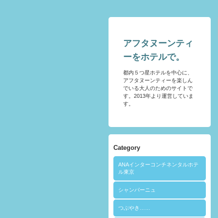
アフタヌーンティ
ーをホテルで。
都内５つ星ホテルを中心に、
アフタヌーンティーを楽しん
でいる大人のためのサイトで
す。2013年より運営していま
す。
Category
ANAインターコンチネンタルホテ
ル東京
シャンパーニュ
つぶやき……