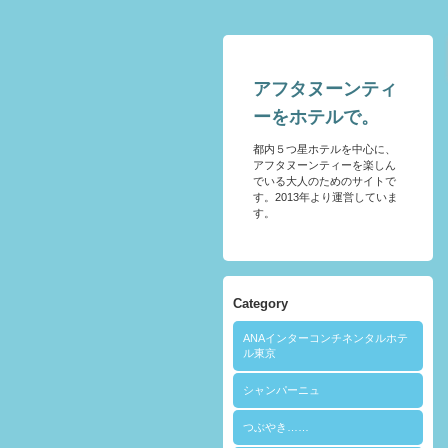
アフタヌーンティ
ーをホテルで。
都内５つ星ホテルを中心に、
アフタヌーンティーを楽しん
でいる大人のためのサイトで
す。2013年より運営していま
す。
Category
ANAインターコンチネンタルホテ
ル東京
シャンパーニュ
つぶやき……