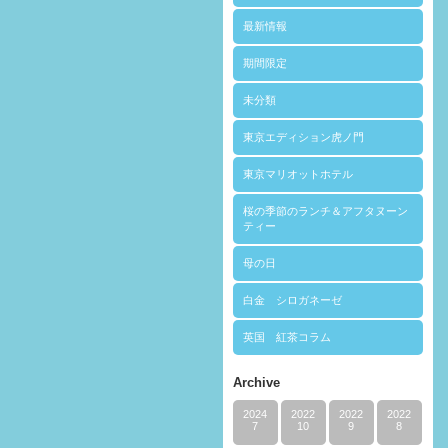
最新情報
期間限定
未分類
東京エディション虎ノ門
東京マリオットホテル
桜の季節のランチ＆アフタヌーン
ティー
母の日
白金 シロガネーゼ
英国 紅茶コラム
Archive
2024
2022
2022
2022
7
10
9
8