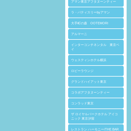
アマン東京アフタヌーンティー
ラ・パティスリーbyアマン
大手町の森 OOTEMORI
アルマーニ
インターコンチネンタル 東京ベ
イ
ウェスティンホテル横浜
ロビーラウンジ
グランドハイアット東京
コラボアフタヌーンティー
コンラッド東京
ザ ロイヤルパークホテル アイコ
ニック 東京汐留
レストラン ハーモニー/THE BAR