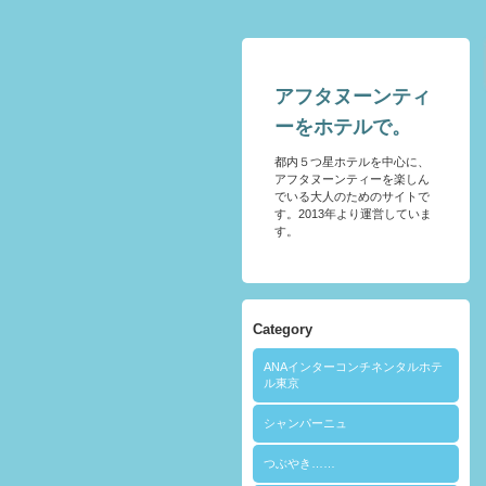
アフタヌーンティ
ーをホテルで。
都内５つ星ホテルを中心に、
アフタヌーンティーを楽しん
でいる大人のためのサイトで
す。2013年より運営していま
す。
Category
ANAインターコンチネンタルホテ
ル東京
シャンパーニュ
つぶやき……