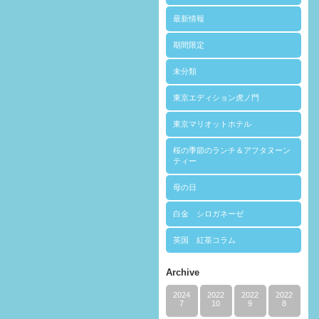
最新情報
期間限定
未分類
東京エディション虎ノ門
東京マリオットホテル
桜の季節のランチ＆アフタヌーン
ティー
母の日
白金 シロガネーゼ
英国 紅茶コラム
Archive
2024
2022
2022
2022
7
10
9
8