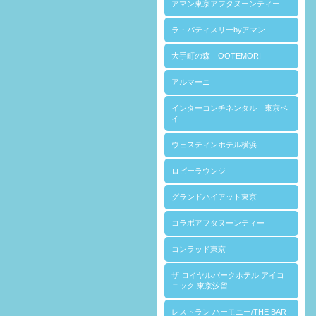
アマン東京アフタヌーンティー
ラ・パティスリーbyアマン
大手町の森 OOTEMORI
アルマーニ
インターコンチネンタル 東京ベ
イ
ウェスティンホテル横浜
ロビーラウンジ
グランドハイアット東京
コラボアフタヌーンティー
コンラッド東京
ザ ロイヤルパークホテル アイコ
ニック 東京汐留
レストラン ハーモニー/THE BAR