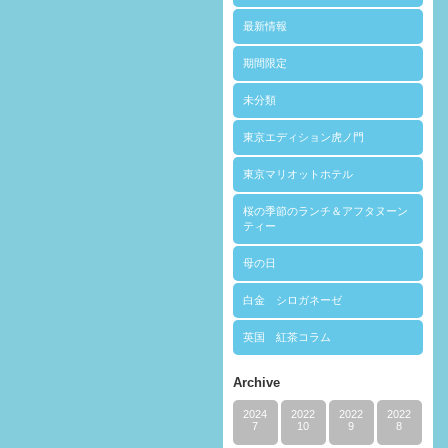
最新情報
期間限定
未分類
東京エディション虎ノ門
東京マリオットホテル
桜の季節のランチ＆アフタヌーン
ティー
母の日
白金 シロガネーゼ
英国 紅茶コラム
Archive
2024
2022
2022
2022
7
10
9
8