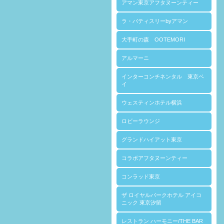
アマン東京アフタヌーンティー
ラ・パティスリーbyアマン
大手町の森 OOTEMORI
アルマーニ
インターコンチネンタル 東京ベ
イ
ウェスティンホテル横浜
ロビーラウンジ
グランドハイアット東京
コラボアフタヌーンティー
コンラッド東京
ザ ロイヤルパークホテル アイコ
ニック 東京汐留
レストラン ハーモニー/THE BAR