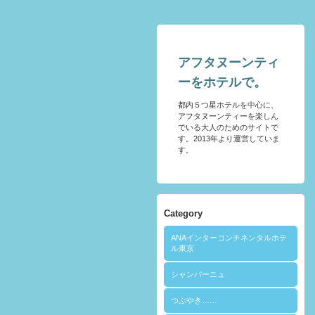
アフタヌーンティ
ーをホテルで。
都内５つ星ホテルを中心に、
アフタヌーンティーを楽しん
でいる大人のためのサイトで
す。2013年より運営していま
す。
Category
ANAインターコンチネンタルホテ
ル東京
シャンパーニュ
つぶやき……