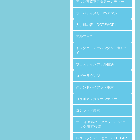
アマン東京アフタヌーンティー
ラ・パティスリーbyアマン
大手町の森 OOTEMORI
アルマーニ
インターコンチネンタル 東京ベ
イ
ウェスティンホテル横浜
ロビーラウンジ
グランドハイアット東京
コラボアフタヌーンティー
コンラッド東京
ザ ロイヤルパークホテル アイコ
ニック 東京汐留
レストラン ハーモニー/THE BAR