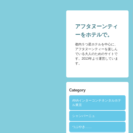
アフタヌーンティ
ーをホテルで。
都内５つ星ホテルを中心に、
アフタヌーンティーを楽しん
でいる大人のためのサイトで
す。2013年より運営していま
す。
Category
ANAインターコンチネンタルホテ
ル東京
シャンパーニュ
つぶやき……