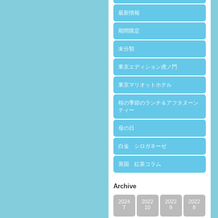
最新情報
期間限定
未分類
東京エディション虎ノ門
東京マリオットホテル
桜の季節のランチ＆アフタヌーン
ティー
母の日
白金 シロガネーゼ
英国 紅茶コラム
Archive
2024
2022
2022
2022
7
10
9
8