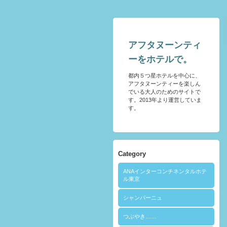
アフタヌーンティ
ーをホテルで。
都内５つ星ホテルを中心に、
アフタヌーンティーを楽しん
でいる大人のためのサイトで
す。2013年より運営していま
す。
Category
ANAインターコンチネンタルホテ
ル東京
シャンパーニュ
つぶやき……