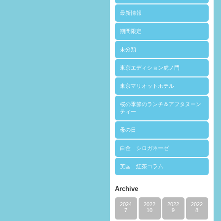
最新情報
期間限定
未分類
東京エディション虎ノ門
東京マリオットホテル
桜の季節のランチ＆アフタヌーン
ティー
母の日
白金 シロガネーゼ
英国 紅茶コラム
Archive
2024
2022
2022
2022
7
10
9
8