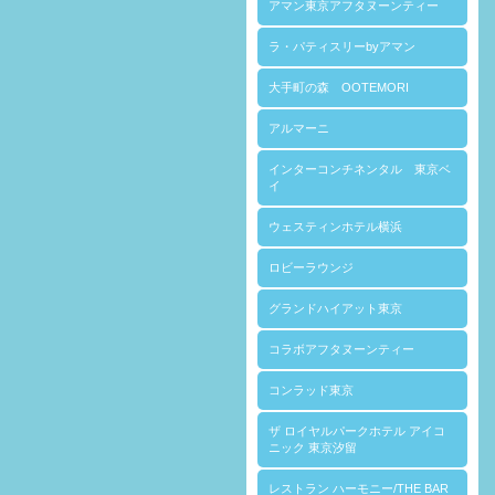
アマン東京アフタヌーンティー
ラ・パティスリーbyアマン
大手町の森 OOTEMORI
アルマーニ
インターコンチネンタル 東京ベ
イ
ウェスティンホテル横浜
ロビーラウンジ
グランドハイアット東京
コラボアフタヌーンティー
コンラッド東京
ザ ロイヤルパークホテル アイコ
ニック 東京汐留
レストラン ハーモニー/THE BAR