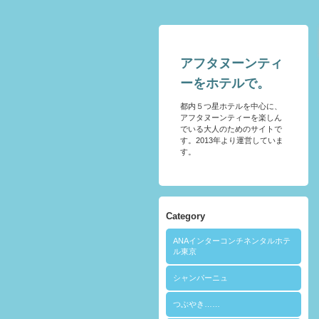
アフタヌーンティ
ーをホテルで。
都内５つ星ホテルを中心に、
アフタヌーンティーを楽しん
でいる大人のためのサイトで
す。2013年より運営していま
す。
Category
ANAインターコンチネンタルホテ
ル東京
シャンパーニュ
つぶやき……