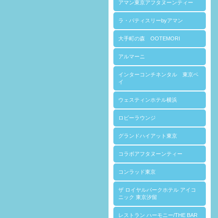
アマン東京アフタヌーンティー
ラ・パティスリーbyアマン
大手町の森 OOTEMORI
アルマーニ
インターコンチネンタル 東京ベ
イ
ウェスティンホテル横浜
ロビーラウンジ
グランドハイアット東京
コラボアフタヌーンティー
コンラッド東京
ザ ロイヤルパークホテル アイコ
ニック 東京汐留
レストラン ハーモニー/THE BAR