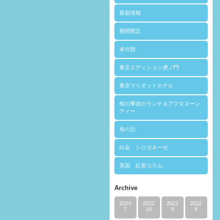
最新情報
期間限定
未分類
東京エディション虎ノ門
東京マリオットホテル
桜の季節のランチ＆アフタヌーン
ティー
母の日
白金 シロガネーゼ
英国 紅茶コラム
Archive
2024
2022
2022
2022
7
10
9
8