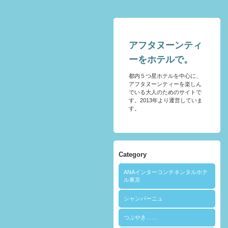
アフタヌーンティ
ーをホテルで。
都内５つ星ホテルを中心に、
アフタヌーンティーを楽しん
でいる大人のためのサイトで
す。2013年より運営していま
す。
Category
ANAインターコンチネンタルホテ
ル東京
シャンパーニュ
つぶやき……