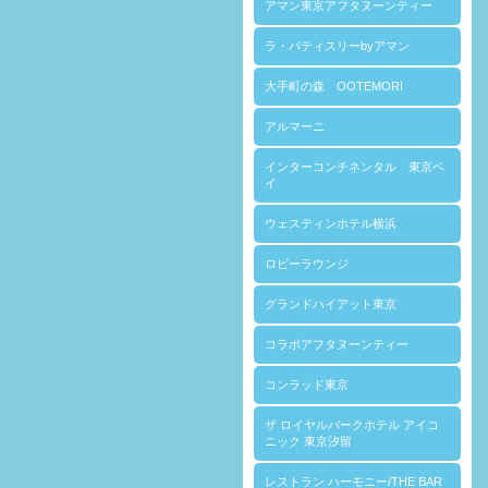
アマン東京アフタヌーンティー
ラ・パティスリーbyアマン
大手町の森 OOTEMORI
アルマーニ
インターコンチネンタル 東京ベ
イ
ウェスティンホテル横浜
ロビーラウンジ
グランドハイアット東京
コラボアフタヌーンティー
コンラッド東京
ザ ロイヤルパークホテル アイコ
ニック 東京汐留
レストラン ハーモニー/THE BAR