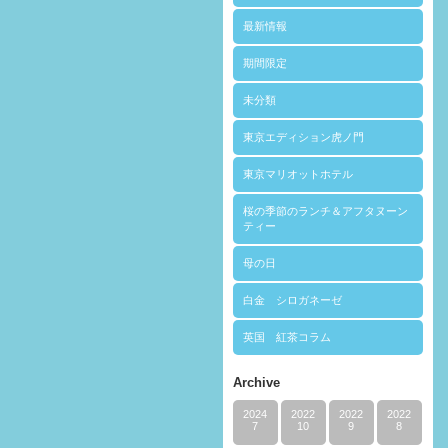
最新情報
期間限定
未分類
東京エディション虎ノ門
東京マリオットホテル
桜の季節のランチ＆アフタヌーン
ティー
母の日
白金 シロガネーゼ
英国 紅茶コラム
Archive
2024
2022
2022
2022
7
10
9
8