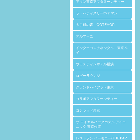
アマン東京アフタヌーンティー
ラ・パティスリーbyアマン
大手町の森 OOTEMORI
アルマーニ
インターコンチネンタル 東京ベ
イ
ウェスティンホテル横浜
ロビーラウンジ
グランドハイアット東京
コラボアフタヌーンティー
コンラッド東京
ザ ロイヤルパークホテル アイコ
ニック 東京汐留
レストラン ハーモニー/THE BAR