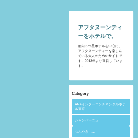
アフタヌーンティ
ーをホテルで。
都内５つ星ホテルを中心に、
アフタヌーンティーを楽しん
でいる大人のためのサイトで
す。2013年より運営していま
す。
Category
ANAインターコンチネンタルホテ
ル東京
シャンパーニュ
つぶやき……