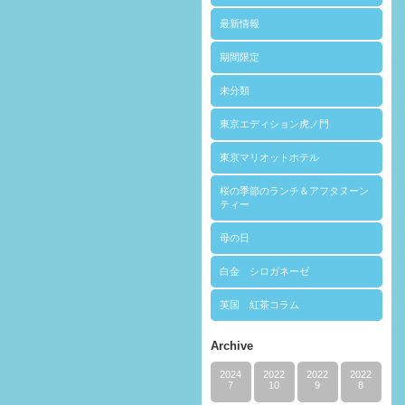
最新情報
期間限定
未分類
東京エディション虎ノ門
東京マリオットホテル
桜の季節のランチ＆アフタヌーン
ティー
母の日
白金 シロガネーゼ
英国 紅茶コラム
Archive
2024
2022
2022
2022
7
10
9
8