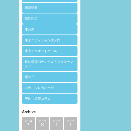
最新情報
期間限定
未分類
東京エディション虎ノ門
東京マリオットホテル
桜の季節のランチ＆アフタヌーン
ティー
母の日
白金 シロガネーゼ
英国 紅茶コラム
Archive
2024
2022
2022
2022
7
10
9
8