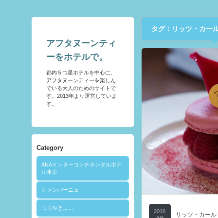
タグ：リッツ・カー
アフタヌーンティ
ーをホテルで。
都内５つ星ホテルを中心に、
アフタヌーンティーを楽しん
でいる大人のためのサイトで
す。2013年より運営していま
す。
Category
ANAインターコンチネンタルホテ
ル東京
シャンパーニュ
つぶやき……
2016
リッツ・カール