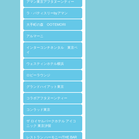
アマン東京アフタヌーンティー
ラ・パティスリーbyアマン
大手町の森 OOTEMORI
アルマーニ
インターコンチネンタル 東京ベ
イ
ウェスティンホテル横浜
ロビーラウンジ
グランドハイアット東京
コラボアフタヌーンティー
コンラッド東京
ザ ロイヤルパークホテル アイコ
ニック 東京汐留
レストラン ハーモニー/THE BAR