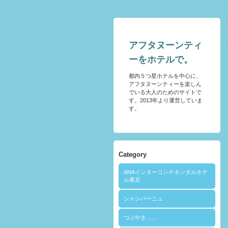
アフタヌーンティ
ーをホテルで。
都内５つ星ホテルを中心に、
アフタヌーンティーを楽しん
でいる大人のためのサイトで
す。2013年より運営していま
す。
Category
ANAインターコンチネンタルホテ
ル東京
シャンパーニュ
つぶやき……