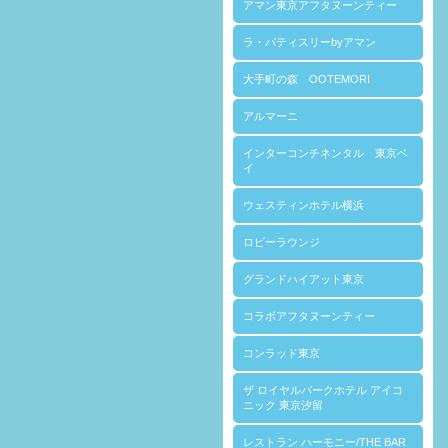
アマン東京アフタヌーンティー
ラ・パティスリーbyアマン
大手町の森 OOTEMORI
アルマーニ
インターコンチネンタル 東京ベ
イ
ウェスティンホテル横浜
ロビーラウンジ
グランドハイアット東京
コラボアフタヌーンティー
コンラッド東京
ザ ロイヤルパークホテル アイコ
ニック 東京汐留
レストラン ハーモニー/THE BAR