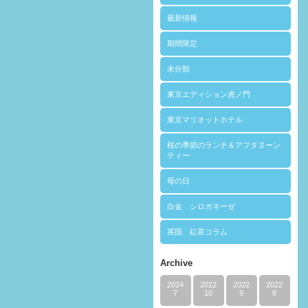
最新情報
期間限定
未分類
東京エディション虎ノ門
東京マリオットホテル
桜の季節のランチ＆アフタヌーン
ティー
母の日
白金 シロガネーゼ
英国 紅茶コラム
Archive
2024
2022
2022
2022
7
10
9
8