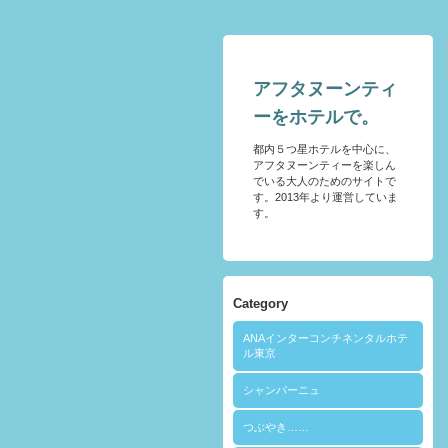
アフタヌーンティ
ーをホテルで。
都内５つ星ホテルを中心に、
アフタヌーンティーを楽しん
でいる大人のためのサイトで
す。2013年より運営していま
す。
Category
ANAインターコンチネンタルホテ
ル東京
シャンパーニュ
つぶやき……