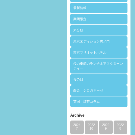
最新情報
期間限定
未分類
東京エディション虎ノ門
東京マリオットホテル
桜の季節のランチ＆アフタヌーン
ティー
母の日
白金 シロガネーゼ
英国 紅茶コラム
Archive
2024
2022
2022
2022
7
10
9
8