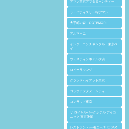
アマン東京アフタヌーンティー
ラ・パティスリーbyアマン
大手町の森 OOTEMORI
アルマーニ
インターコンチネンタル 東京ベ
イ
ウェスティンホテル横浜
ロビーラウンジ
グランドハイアット東京
コラボアフタヌーンティー
コンラッド東京
ザ ロイヤルパークホテル アイコ
ニック 東京汐留
レストラン ハーモニー/THE BAR