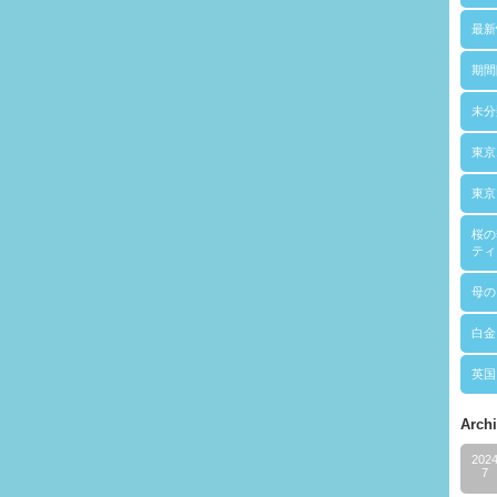
最新
期間
未分
東京
東京
桜の
ティ
母の
白金
英国
Arch
202
7