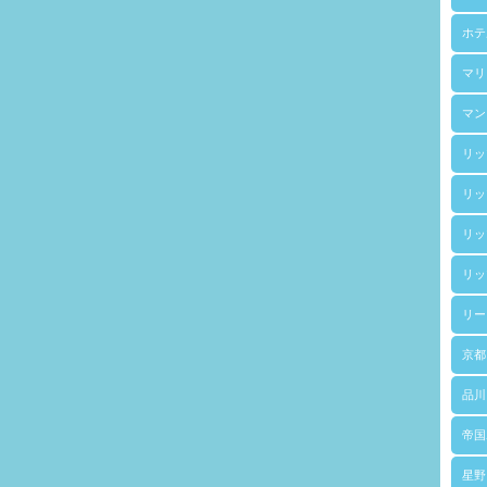
ホテ
マリ
マン
リッ
リッ
リッ
リッ
リー
京都
品川
帝国
星野