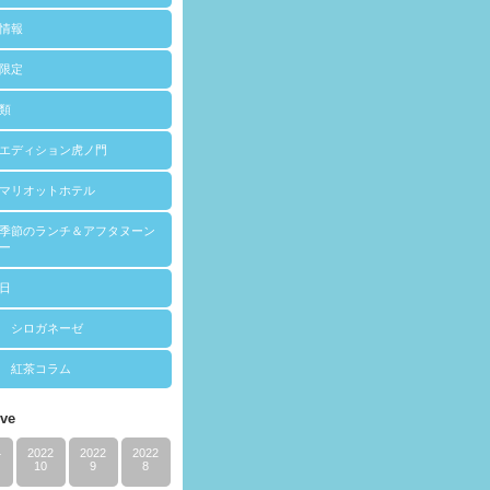
情報
限定
類
エディション虎ノ門
マリオットホテル
季節のランチ＆アフタヌーン
ー
日
 シロガネーゼ
 紅茶コラム
ive
4
2022
2022
2022
10
9
8