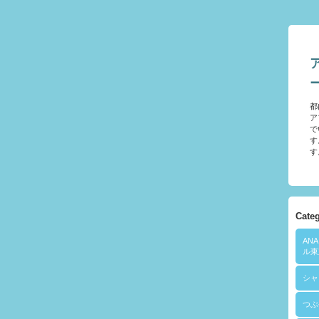
都
ア
で
す
す
Cate
AN
ル東
シャ
つぶ