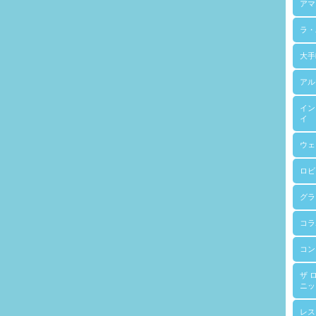
アマ
ラ・
大手
アル
イン
イ
ウェ
ロビ
グラ
コラ
コン
ザ 
ニッ
レス