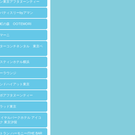
ン東京アフタヌーンティー
パティスリーbyアマン
町の森 OOTEMORI
マーニ
ターコンチネンタル 東京ベ
スティンホテル横浜
ーラウンジ
ンドハイアット東京
ボアフタヌーンティー
ラッド東京
ロイヤルパークホテル アイコ
ク 東京汐留
トラン ハーモニー/THE BAR