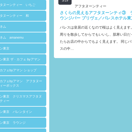
3/19
タヌーンティー いちご
アフタヌーンティー
さくらの見えるアフタヌーンティ③ 
タヌーンティー 和
ウンジバー プリヴェ／パレスホテル東
ネム
パレスは皇居の近くなので桜はよく見えます
周りを散歩してからでもいいし、肌寒い日だ
ネム amanemu
たらお店の中からでもよく見えます。 同じパ
ン東京
スの中…
ン東京 ザ · カフェ byアマン
カフェbyアマン ショップ
カフェbyアマン アフタヌー
ィーボックス
ン東京 クリスマスアフタヌ
ティー
ン東京 バレンタイン
ン東京 ラウンジ