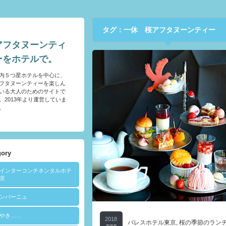
タグ：一休 桜アフタヌーンティー
アフタヌーンティ
ーをホテルで。
内５つ星ホテルを中心に、
フタヌーンティーを楽しん
いる大人のためのサイトで
。2013年より運営していま
。
gory
Aインターコンチネンタルホテ
京
ンパーニュ
やき……
2018
パレスホテル東京
,
桜の季節のラン