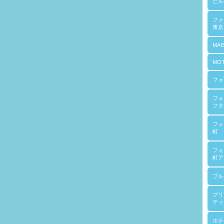
ヒル
フ
東京
MAI
MOT
フォ
フォ
フタ
フォ
町
フォ
町ア
ブル
プリ
ティ
ホテ