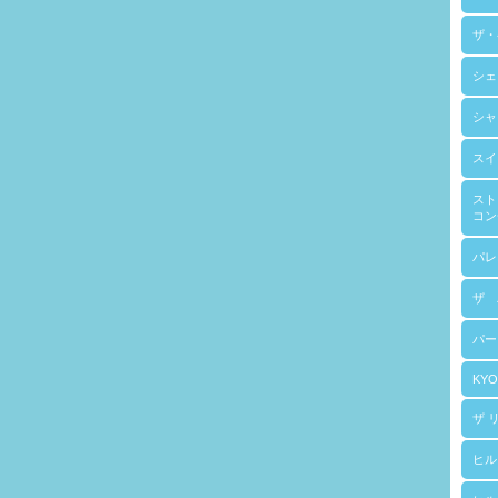
ザ・
シェ
シャ
スイ
スト
コン
パレ
ザ 
パー
KYO
ザ 
ヒル