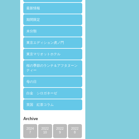
最新情報
期間限定
未分類
東京エディション虎ノ門
東京マリオットホテル
桜の季節のランチ＆アフタヌーン
ティー
母の日
白金 シロガネーゼ
英国 紅茶コラム
Archive
2024
2022
2022
2022
7
10
9
8