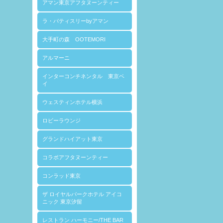
アマン東京アフタヌーンティー
ラ・パティスリーbyアマン
大手町の森 OOTEMORI
アルマーニ
インターコンチネンタル 東京ベ
イ
ウェスティンホテル横浜
ロビーラウンジ
グランドハイアット東京
コラボアフタヌーンティー
コンラッド東京
ザ ロイヤルパークホテル アイコ
ニック 東京汐留
レストラン ハーモニー/THE BAR