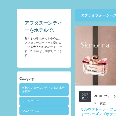
タグ：＃フォーシー
アフタヌーンティ
ーをホテルで。
都内５つ星ホテルを中心に、
アフタヌーンティーを楽しん
でいる大人のためのサイトで
す。2013年より運営していま
す。
Category
ANAインターコンチネンタルホテ
ル東京
2017
MOTIF
,
フォー
11/14
シャンパーニュ
内 東京
サルヴァトーレ・フ
つぶやき……
ォーシーズンズホテ