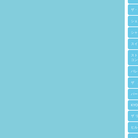
ザ・
シェ
シャ
スイ
スト
コン
パレ
ザ 
パー
KYO
ザ 
ヒル