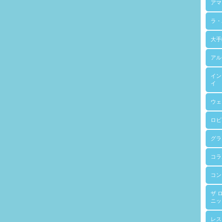
アマ
ラ・
大手
アル
イン
イ
ウェ
ロビ
グラ
コラ
コン
ザ 
ニッ
レス