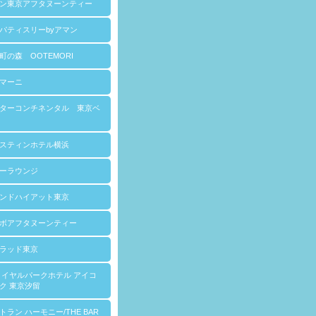
ン東京アフタヌーンティー
パティスリーbyアマン
町の森 OOTEMORI
マーニ
ターコンチネンタル 東京ベ
スティンホテル横浜
ーラウンジ
ンドハイアット東京
ボアフタヌーンティー
ラッド東京
ロイヤルパークホテル アイコ
ク 東京汐留
トラン ハーモニー/THE BAR