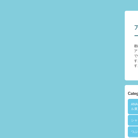
都
ア
で
す
す
Cate
AN
ル東
シャ
つぶ