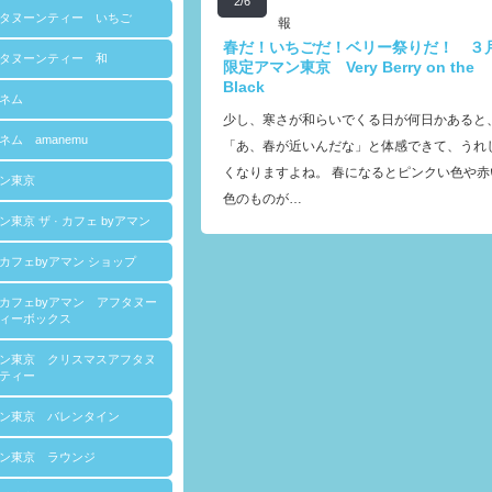
2/6
タヌーンティー いちご
報
春だ！いちごだ！ベリー祭りだ！ ３
タヌーンティー 和
限定アマン東京 Very Berry on the
Black
ネム
少し、寒さが和らいでくる日が何日かあると
ネム amanemu
「あ、春が近いんだな」と体感できて、うれ
くなりますよね。 春になるとピンクい色や赤
ン東京
色のものが…
ン東京 ザ · カフェ byアマン
カフェbyアマン ショップ
カフェbyアマン アフタヌー
ィーボックス
ン東京 クリスマスアフタヌ
ティー
ン東京 バレンタイン
ン東京 ラウンジ