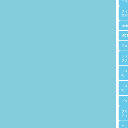
ヒル
フ
東京
MAI
MOT
フォ
フォ
フタ
フォ
町
フォ
町ア
ブル
プリ
ティ
ホテ