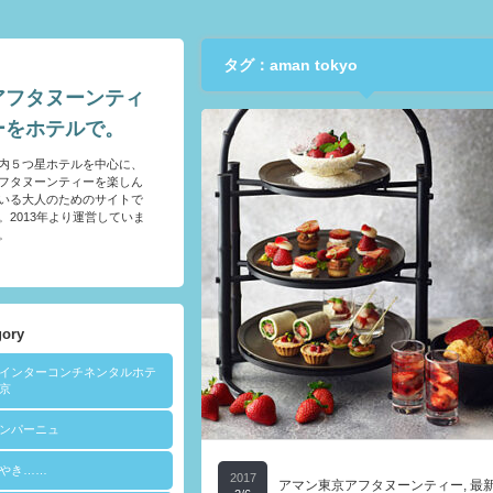
タグ：aman tokyo
アフタヌーンティ
ーをホテルで。
内５つ星ホテルを中心に、
フタヌーンティーを楽しん
いる大人のためのサイトで
。2013年より運営していま
。
gory
Aインターコンチネンタルホテ
京
ンパーニュ
やき……
2017
アマン東京アフタヌーンティー
,
最