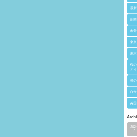
最新
期間
未分
東京
東京
桜の
ティ
母の
白金
英国
Arch
202
7