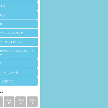
情報
限定
類
エディション虎ノ門
マリオットホテル
季節のランチ＆アフタヌーン
ー
日
 シロガネーゼ
 紅茶コラム
ive
4
2022
2022
2022
10
9
8