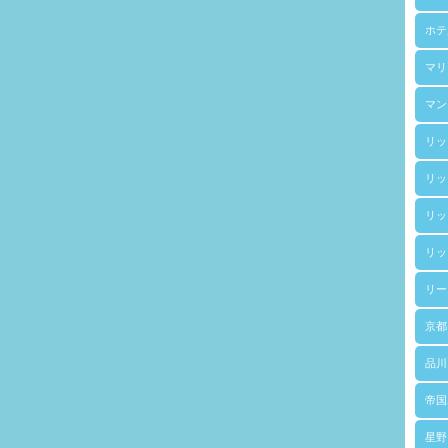
ホテ
マリ
マン
リッ
リッ
リッ
リッ
リー
京都
品川
帝国
星野