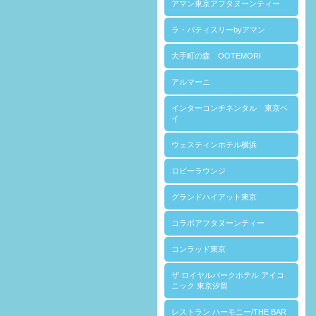
アマン東京アフタヌーンティー
ラ・パティスリーbyアマン
大手町の森 OOTEMORI
アルマーニ
インターコンチネンタル 東京ベ
イ
ウェスティンホテル横浜
ロビーラウンジ
グランドハイアット東京
コラボアフタヌーンティー
コンラッド東京
ザ ロイヤルパークホテル アイコ
ニック 東京汐留
レストラン ハーモニー/THE BAR