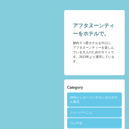
アフタヌーンティ
ーをホテルで。
都内５つ星ホテルを中心に、
アフタヌーンティーを楽しん
でいる大人のためのサイトで
す。2013年より運営していま
す。
Category
ANAインターコンチネンタルホテ
ル東京
シャンパーニュ
つぶやき……