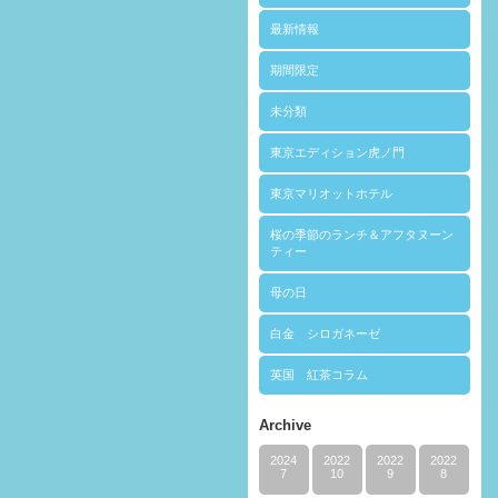
最新情報
期間限定
未分類
東京エディション虎ノ門
東京マリオットホテル
桜の季節のランチ＆アフタヌーン
ティー
母の日
白金 シロガネーゼ
英国 紅茶コラム
Archive
2024
2022
2022
2022
7
10
9
8