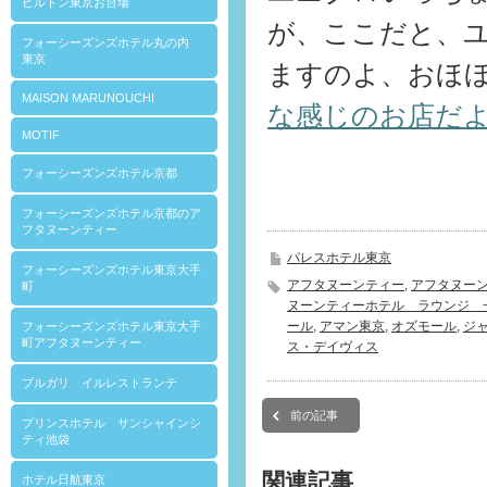
ヒルトン東京お台場
が、ここだと、
フォーシーズンズホテル丸の内
東京
ますのよ、おほ
MAISON MARUNOUCHI
な感じのお店だ
MOTIF
フォーシーズンズホテル京都
フォーシーズンズホテル京都のア
フタヌーンティー
パレスホテル東京
フォーシーズンズホテル東京大手
アフタヌーンティー
,
アフタヌー
町
ヌーンティーホテル ラウンジ 
ール
,
アマン東京
,
オズモール
,
ジ
フォーシーズンズホテル東京大手
町アフタヌーンティー
ス・デイヴィス
ブルガリ イルレストランテ
前の記事
プリンスホテル サンシャインシ
ティ池袋
関連記事
ホテル日航東京