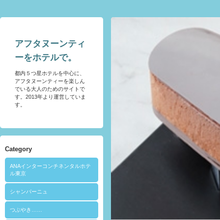
アフタヌーンティ
ーをホテルで。
都内５つ星ホテルを中心に、
アフタヌーンティーを楽しん
でいる大人のためのサイトで
す。2013年より運営していま
す。
Category
ANAインターコンチネンタルホテ
ル東京
シャンパーニュ
つぶやき……