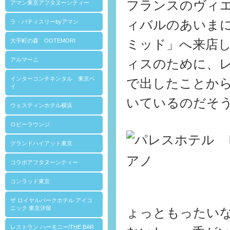
フランスのヴィ
アマン東京アフタヌーンティー
ィバルのあいま
ラ・パティスリーbyアマン
大手町の森 OOTEMORI
ミッド」へ来店
アルマーニ
ィスのために、
インターコンチネンタル 東京ベ
で出したことか
イ
いているのだそ
ウェスティンホテル横浜
ロビーラウンジ
グランドハイアット東京
コラボアフタヌーンティー
コンラッド東京
ザ ロイヤルパークホテル アイコ
ニック 東京汐留
ょっともったい
レストラン ハーモニー/THE BAR