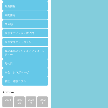
最新情報
期間限定
未分類
東京エディション虎ノ門
東京マリオットホテル
桜の季節のランチ＆アフタヌーン
ティー
母の日
白金 シロガネーゼ
英国 紅茶コラム
Archive
2024
2022
2022
2022
7
10
9
8