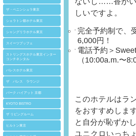
ないし……香が
ザ・ペニンシュラ東京
しいですよ。
シェラトン都ホテル東京
完全予約制で、
シャングリラホテル東京
6,000円！
スイーツブッフェ
電話予約＞Sweets＆
ストリングスホテル東京インター
（10:00a.m.〜8:
コンチネンタル
パレスホテル東京
ザ パレス ラウンジ
パーク ハイアット 京都
このホテルはラ
KYOTO BISTRO
をおすすめしま
ザ リビングルーム
と自分が恥ずか
ヒルトン東京
ユニクロいっち