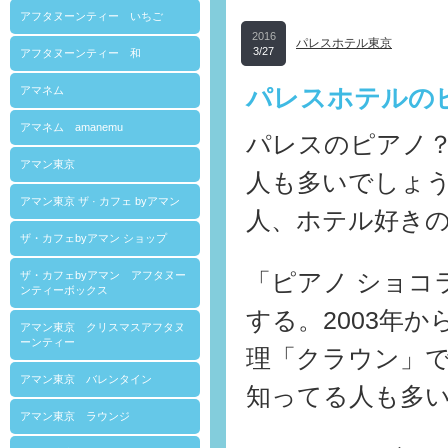
アフタヌーンティー いちご
2016
パレスホテル東京
3/27
アフタヌーンティー 和
アマネム
パレスホテルのピ
アマネム amanemu
パレスのピアノ
アマン東京
人も多いでしょ
アマン東京 ザ · カフェ byアマン
人、ホテル好きの
ザ・カフェbyアマン ショップ
ザ・カフェbyアマン アフタヌー
「ピアノ ショコ
ンティーボックス
する。2003年
アマン東京 クリスマスアフタヌ
ーンティー
理「クラウン」
アマン東京 バレンタイン
知ってる人も多
アマン東京 ラウンジ