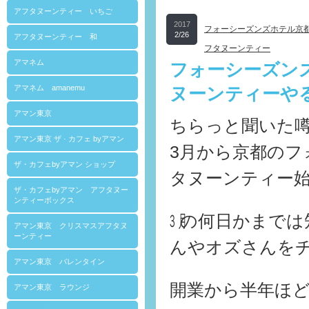
アフタヌーンティー いちご
2017
フォーシーズンズホテル京
2/26
アフタヌーンティー 和
フタヌーンティー
アマネム
フォーシーズン
アマネム amanemu
ヌーンティーや
アマン東京
ちらっと聞いた
アマン東京 ザ · カフェ byアマン
3月から京都のフ
ザ・カフェbyアマン ショップ
タヌーンティー
ザ・カフェbyアマン アフタヌー
ンティーボックス
㋂の何日かまでは
アマン東京 クリスマスアフタヌ
ーンティー
んやオズさんを
アマン東京 バレンタイン
開業から半年ほ
アマン東京 ラウンジ