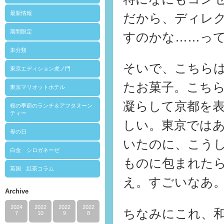
最新情報
だから、ディレ
期間限定
すのかな……っ
未分類
そいで、こちら
東京エディション虎ノ門
たお菓子。こち
東京マリオットホテル
凝らして京都を
桜の季節のランチ＆アフタヌーン
ティー
しい。東京では
母の日
いたのに、こう
白金 シロガネーゼ
ものに包まれた
英国 紅茶コラム
え。すごいなあ
Archive
2024
2022
2022
2022
ちなみにこれ、
7
10
9
8