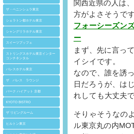
関西近県の人は
ザ・ペニンシュラ東京
方がよさそうで
シェラトン都ホテル東京
フォーシーズン
シャングリラホテル東京
ー
スイーツブッフェ
まず、先に言っ
ストリングスホテル東京インター
コンチネンタル
イシイです。
パレスホテル東京
なので、誰を誘
ザ パレス ラウンジ
日だろうが、は
パーク ハイアット 京都
れしても大丈夫
KYOTO BISTRO
そりゃそうなの
ザ リビングルーム
ル東京丸の内MO
ヒルトン東京