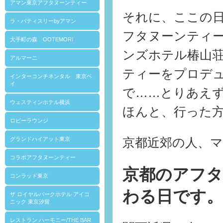
アマン東京アフタヌーンティー
それに、ここの
ラ・パティスリーbyアマン
フタヌーンティ
大手町の森 OOTEMORI
ンズホテル椿山
アルマーニ
ティーをプロデ
インターコンチネンタル 東京ベ
イ
で……とりあえ
ウェスティンホテル横浜
ほんと、行った
ロビーラウンジ
京都近郊の人、
グランドハイアット東京
コラボアフタヌーンティー
京都のアフタ
コンラッド東京
わる日です
ザ ロイヤルパークホテル アイコ
ニック 東京汐留
レストラン ハーモニー/THE BAR