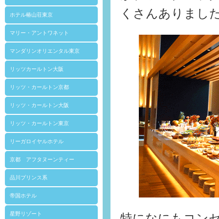
くさんありまし
ホテル椿山荘東京
マリー・アントワネット
マンダリンオリエンタル東京
リッツカールトン大阪
リッツ・カールトン京都
リッツ・カールトン大阪
リッツ・カールトン東京
リーガロイヤルホテル
京都 アフタヌーンティー
品川プリンス系
帝国ホテル
星野リゾート
特になにもコン