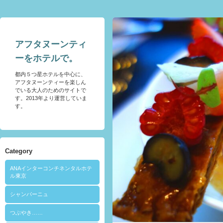
アフタヌーンティ
ーをホテルで。
都内５つ星ホテルを中心に、
アフタヌーンティーを楽しん
でいる大人のためのサイトで
す。2013年より運営していま
す。
Category
ANAインターコンチネンタルホテ
ル東京
シャンパーニュ
つぶやき……