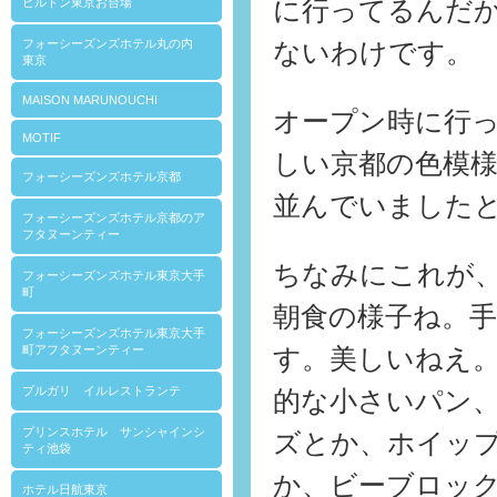
ヒルトン東京お台場
に行ってるんだ
フォーシーズンズホテル丸の内
ないわけです。
東京
MAISON MARUNOUCHI
オープン時に行
MOTIF
しい京都の色模
フォーシーズンズホテル京都
並んでいました
フォーシーズンズホテル京都のア
フタヌーンティー
ちなみにこれが
フォーシーズンズホテル東京大手
町
朝食の様子ね。
フォーシーズンズホテル東京大手
町アフタヌーンティー
す。美しいねえ
ブルガリ イルレストランテ
的な小さいパン
プリンスホテル サンシャインシ
ズとか、ホイッ
ティ池袋
か、ビーブロッ
ホテル日航東京