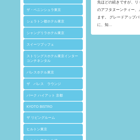
先ほどの続きですが、リ
のアフタヌーンティー、
ザ・ペニンシュラ東京
ます。 グレードアップバ
シェラトン都ホテル東京
に、知…
シャングリラホテル東京
スイーツブッフェ
ストリングスホテル東京インター
コンチネンタル
パレスホテル東京
ザ パレス ラウンジ
パーク ハイアット 京都
KYOTO BISTRO
ザ リビングルーム
ヒルトン東京