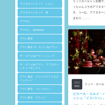
リッツカールトン京都で、
アフタヌーンティー いちご
ィちゃんコラボアフタヌ
す。うーむ。アフタヌー
アフタヌーンティー 和
まれり………
アマネム
アマネム amanemu
アマン東京
アマン東京 ザ · カフェ byアマン
ザ・カフェbyアマン ショップ
ザ・カフェbyアマン アフタヌー
ンティーボックス
アマン東京 クリスマスアフタヌ
ーンティー
2015
リッツ・カール
9/22
アマン東京 バレンタイン
ピエール・エルメ・パ
アマン東京 ラウンジ
ッシュ「イスパハ