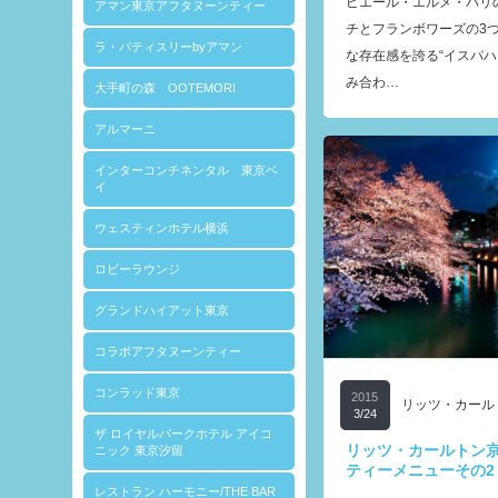
ピエール・エルメ・パリ
アマン東京アフタヌーンティー
チとフランボワーズの3
ラ・パティスリーbyアマン
な存在感を誇る“イスパハ
み合わ…
大手町の森 OOTEMORI
アルマーニ
インターコンチネンタル 東京ベ
イ
ウェスティンホテル横浜
ロビーラウンジ
グランドハイアット東京
コラボアフタヌーンティー
コンラッド東京
2015
リッツ・カール
3/24
ザ ロイヤルパークホテル アイコ
リッツ・カールトン
ニック 東京汐留
ティーメニューその2
レストラン ハーモニー/THE BAR