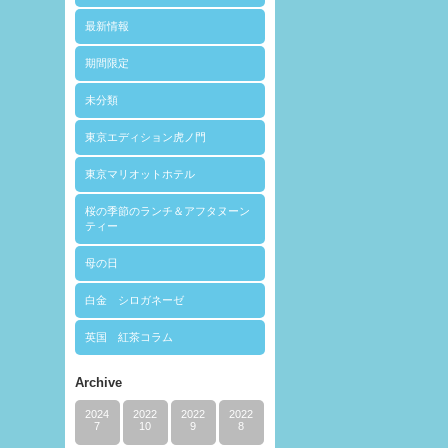
最新情報
期間限定
未分類
東京エディション虎ノ門
東京マリオットホテル
桜の季節のランチ＆アフタヌーン
ティー
母の日
白金 シロガネーゼ
英国 紅茶コラム
Archive
2024
2022
2022
2022
7
10
9
8