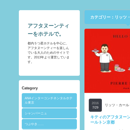
カテゴリー：リッツ
アフタヌーンティ
ーをホテルで。
都内５つ星ホテルを中心に、
アフタヌーンティーを楽しん
でいる大人のためのサイトで
す。2013年より運営していま
す。
Category
ANAインターコンチネンタルホテ
ル東京
2016
リッツ・カール
7/29
シャンパーニュ
キティのアフタヌー
ールトン京都
つぶやき……