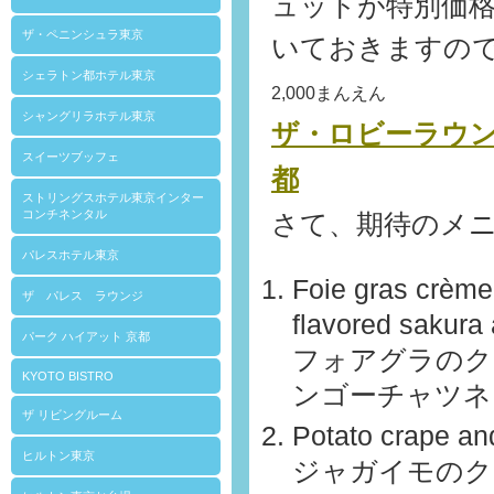
ュットが特別価
ザ・ペニンシュラ東京
いておきますの
シェラトン都ホテル東京
2,000まんえん
シャングリラホテル東京
ザ・ロビーラウ
スイーツブッフェ
都
ストリングスホテル東京インター
コンチネンタル
さて、期待のメ
パレスホテル東京
Foie gras crème
ザ パレス ラウンジ
flavored sakura
パーク ハイアット 京都
フォアグラのク
KYOTO BISTRO
ンゴーチャツネ
ザ リビングルーム
Potato crape and
ヒルトン東京
ジャガイモのク