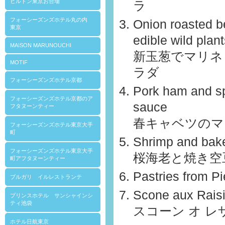
ヒルトン東京お台場
ラ
フォーシーズンズホテル丸の内
Onion roasted b
東京
edible wild plan
MAISON MARUNOUCHI
新玉葱でマリネ
MOTIF
ラダ
フォーシーズンズホテル京都
Pork ham and sp
フォーシーズンズホテル京都のア
sauce
フタヌーンティー
春キャベツのマ
フォーシーズンズホテル東京大手
町
Shrimp and bak
フォーシーズンズホテル東京大手
桜海老と焼き空
町アフタヌーンティー
Pastries from P
ブルガリ イルレストランテ
Scone aux Rais
プリンスホテル サンシャインシ
ティ池袋
スコーン オ レ
ホテル日航東京