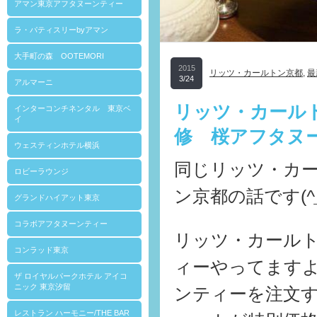
アマン東京アフタヌーンティー
ラ・パティスリーbyアマン
大手町の森 OOTEMORI
2015
リッツ・カールトン京都
,
最
3/24
アルマーニ
リッツ・カール
インターコンチネンタル 東京ベ
イ
修 桜アフタヌ
ウェスティンホテル横浜
同じリッツ・カ
ロビーラウンジ
ン京都の話です(
^
グランドハイアット東京
コラボアフタヌーンティー
リッツ・カール
コンラッド東京
ィーやってます
ザ ロイヤルパークホテル アイコ
ニック 東京汐留
ンティーを注文
レストラン ハーモニー/THE BAR