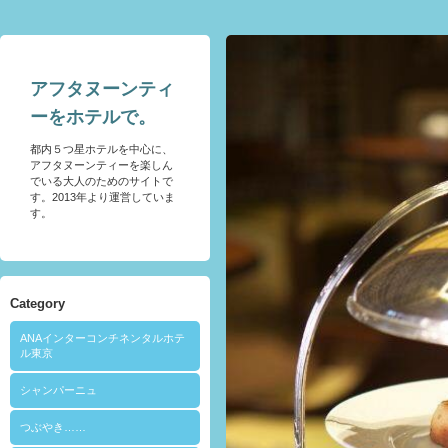
アフタヌーンティ
ーをホテルで。
都内５つ星ホテルを中心に、
アフタヌーンティーを楽しん
でいる大人のためのサイトで
す。2013年より運営していま
す。
Category
ANAインターコンチネンタルホテ
ル東京
シャンパーニュ
つぶやき……