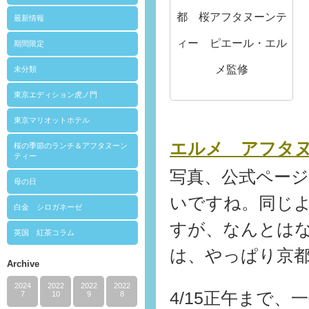
都 桜アフタヌーンテ
最新情報
ィー ピエール・エル
期間限定
メ監修
未分類
東京エディション虎ノ門
東京マリオットホテル
エルメ アフタ
桜の季節のランチ＆アフタヌーン
ティー
写真、公式ペー
母の日
いですね。同じ
白金 シロガネーゼ
すが、なんとは
英国 紅茶コラム
は、やっぱり京
Archive
2024
2022
2022
2022
4/15正午まで、
7
10
9
8