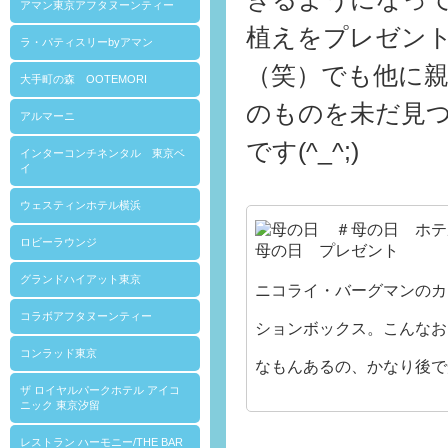
アマン東京アフタヌーンティー
植えをプレゼン
ラ・パティスリーbyアマン
（笑）でも他に
大手町の森 OOTEMORI
のものを未だ見
アルマーニ
です(^_^;)
インターコンチネンタル 東京ベ
イ
ウェスティンホテル横浜
ロビーラウンジ
グランドハイアット東京
ニコライ・バーグマンのカ
コラボアフタヌーンティー
ションボックス。こんなお
コンラッド東京
なもんあるの、かなり後で
ザ ロイヤルパークホテル アイコ
ニック 東京汐留
レストラン ハーモニー/THE BAR