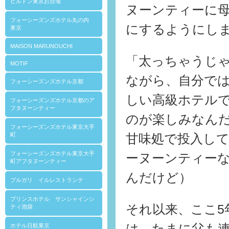
ヒルトン東京お台場
ヌーンティーに
フォーシーズンズホテル丸の内
にするようにし
東京
MAISON MARUNOUCHI
「太っちゃうじ
MOTIF
ながら、自分で
フォーシーズンズホテル京都
しい高級ホテル
フォーシーズンズホテル京都のア
フタヌーンティー
のが楽しみなん
フォーシーズンズホテル東京大手
町
甘味処で投入し
フォーシーズンズホテル東京大手
ーヌーンティー
町アフタヌーンティー
んだけど）
ブルガリ イルレストランテ
プリンスホテル サンシャインシ
それ以来、ここ5
ティ池袋
は、たまに父も
ホテル日航東京