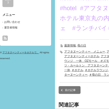
3
#hotel
#アフタ
メニュー
ホテル東京丸の内
お問い合わせ
ェ #ランチバイ
運営者情報
最新情報
,
母の日
アフタヌーンティー メニュー
,
©
アフタヌーンティーをホテルで。
All rights
アフタヌーンティーホテル
,
アフ
reserved.
ウンジ 一休 OZモール オズ
ツ・カールトン アフタヌーン
一休
,
＃ホテル
,
＃ホテルラウンジ
ターヌーンティー
,
＃母の日 ラ
前の記事
関連記事