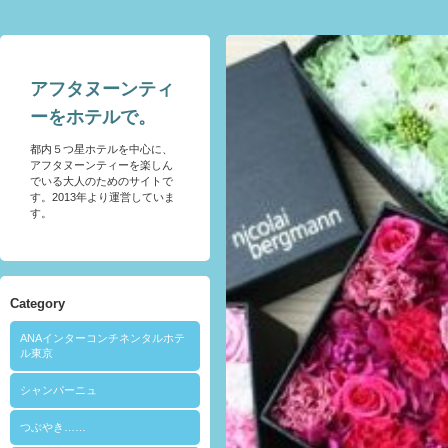
アフタヌーンティ
ーをホテルで。
都内５つ星ホテルを中心に、
アフタヌーンティーを楽しん
でいる大人のためのサイトで
す。2013年より運営していま
す。
Category
ANAインターコンチネンタルホテ
ル東京
シャンパーニュ
つぶやき……