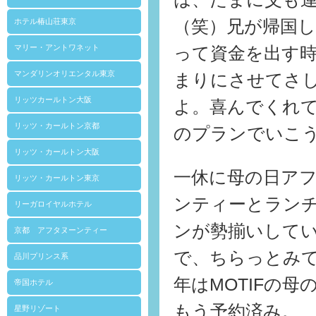
ホテル椿山荘東京
（笑）兄が帰国
マリー・アントワネット
って資金を出す
マンダリンオリエンタル東京
まりにさせてさ
リッツカールトン大阪
よ。喜んでくれ
リッツ・カールトン京都
のプランでいこ
リッツ・カールトン大阪
一休に母の日ア
リッツ・カールトン東京
ンティーとラン
リーガロイヤルホテル
ンが勢揃いして
京都 アフタヌーンティー
で、ちらっとみ
品川プリンス系
年はMOTIFの
帝国ホテル
もう予約済み。
星野リゾート