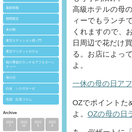
高級ホテルの母
最新情報
ィーでもランチ
期間限定
未分類
くれますので、
東京エディション虎ノ門
日周辺で花だけ
東京マリオットホテル
る。お店によっ
桜の季節のランチ＆アフタヌーン
よ。
ティー
母の日
一休の母の日ア
白金 シロガネーゼ
英国 紅茶コラム
OZでポイントた
よ。
OZの母の日
Archive
2024
2022
2022
2022
7
10
9
8