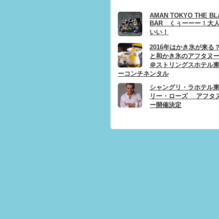
AMAN TOKYO THE BL
BAR くぅーーー！大
いい！
2016年はかき氷が来る
と和かき氷のアフタヌ
＠ストリングスホテル
ーコンチネンタル
シャングリ・ラホテル
リー・ローズ アフタ
ー開催決定