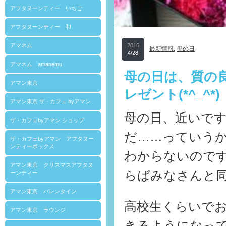
アフタヌーンティー いちご
アフタヌーンティー 和
アマネム
2016
最新情報
,
母の日
4/28
アマネム amanemu
母の日は、質の
アマン東京
レゼント(*^_^*)
アマン東京 ザ · カフェ byアマン
母の日、近いで
ザ・カフェbyアマン ショップ
だ……っていうかい
ザ・カフェbyアマン アフタヌー
ンティーボックス
わからないので
アマン東京 クリスマスアフタヌ
らばみなさんと
ーンティー
アマン東京 バレンタイン
高校生くらいで
アマン東京 ラウンジ
きるようになっ