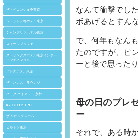
なんて衝撃でし
ザ・ペニンシュラ東京
ボあげるとすん
シェラトン都ホテル東京
シャングリラホテル東京
で、何年もなん
スイーツブッフェ
たのですが、ピ
ストリングスホテル東京インター
コンチネンタル
ーと後で思った
パレスホテル東京
ザ パレス ラウンジ
パーク ハイアット 京都
母の日のプレ
KYOTO BISTRO
ー
ザ リビングルーム
ヒルトン東京
それで、ある時