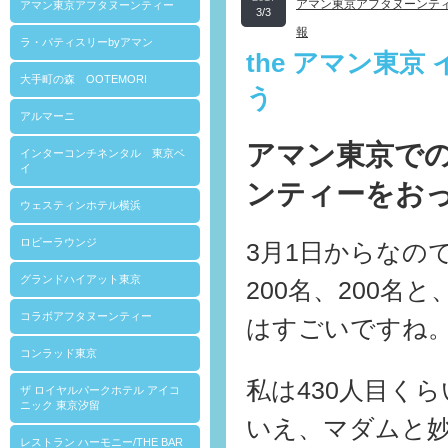
アマン東京アフタヌーンテ
アマン東京アフタヌーンティー
3/3
報
ラ・パティスリーbyアマン
the アマン東
大手町の森 OOTEMORI
う
アルマーニ
アマン東京で
インターコンチネンタル 東京ベ
イ
ンティーをお
ウェスティンホテル横浜
ロビーラウンジ
3月1日からなの
グランドハイアット東京
200名、200
コラボアフタヌーンティー
はすごいですね
コンラッド東京
私は430人目く
ザ ロイヤルパークホテル アイコ
ニック 東京汐留
いえ、マダムと
レストラン ハーモニー/THE BAR