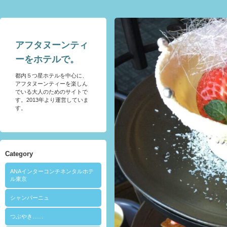
アフタヌーンティ
ーをホテルで。
都内５つ星ホテルを中心に、
アフタヌーンティーを楽しん
でいる大人のためのサイトで
す。2013年より運営していま
す。
Category
ANAインターコンチネンタルホテ
ル東京
シャンパーニュ
つぶやき……