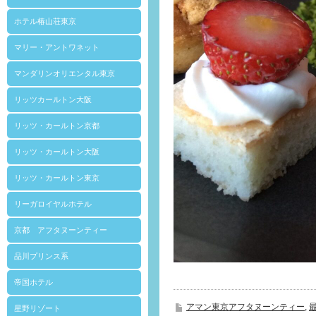
ホテル椿山荘東京
マリー・アントワネット
マンダリンオリエンタル東京
リッツカールトン大阪
リッツ・カールトン京都
リッツ・カールトン大阪
リッツ・カールトン東京
リーガロイヤルホテル
京都 アフタヌーンティー
品川プリンス系
帝国ホテル
アマン東京アフタヌーンティー
,
星野リゾート