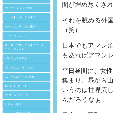
間が埋め尽くさ
ザ・ペニンシュラ東京
シェラトン都ホテル東京
それを眺める外
シャングリラホテル東京
（笑）
スイーツブッフェ
日本でもアマン
ストリングスホテル東京インター
コンチネンタル
もあればアマン
パレスホテル東京
ザ パレス ラウンジ
平日昼間に、女
パーク ハイアット 京都
集まり、昼から
KYOTO BISTRO
いうのは世界広
ザ リビングルーム
んだろうなぁ。
ヒルトン東京