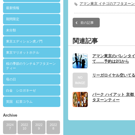
アマン東京 イチゴのアフタヌー
最新情報
期間限定
前の記事
未分類
関連記事
東京エディション虎ノ門
東京マリオットホテル
アマン東京のバレンタ
て……予約は2/1から
桜の季節のランチ＆アフタヌーン
ティー
リーガロイヤル空いて
母の日
白金 シロガネーゼ
パーク ハイアット 京
タヌーンティー
英国 紅茶コラム
Archive
2024
2022
2022
2022
7
10
9
8